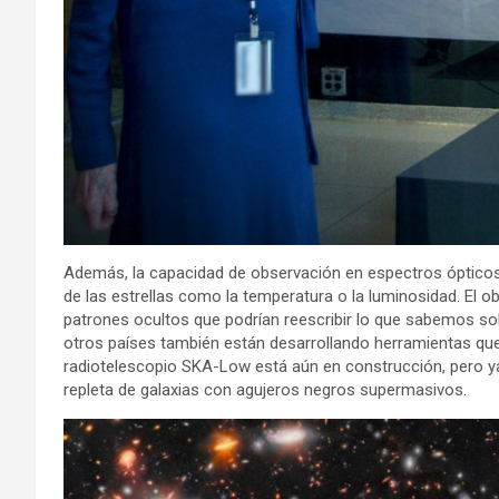
Además, la capacidad de observación en espectros ópticos 
de las estrellas como la temperatura o la luminosidad. El ob
patrones ocultos que podrían reescribir lo que sabemos sob
otros países también están desarrollando herramientas que
radiotelescopio SKA-Low está aún en construcción, pero 
repleta de galaxias con agujeros negros supermasivos.