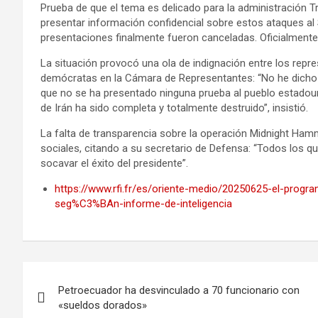
Prueba de que el tema es delicado para la administración 
presentar información confidencial sobre estos ataques a
presentaciones finalmente fueron canceladas. Oficialmente,
La situación provocó una ola de indignación entre los repr
demócratas en la Cámara de Representantes: “No he dicho q
que no se ha presentado ninguna prueba al pueblo estadou
de Irán ha sido completa y totalmente destruido”, insistió.
La falta de transparencia sobre la operación Midnight Ham
sociales, citando a su secretario de Defensa: “Todos los q
socavar el éxito del presidente”.
https://www.rfi.fr/es/oriente-medio/20250625-el-prog
seg%C3%BAn-informe-de-inteligencia
Navegación
Petroecuador ha desvinculado a 70 funcionario con
de
«sueldos dorados»