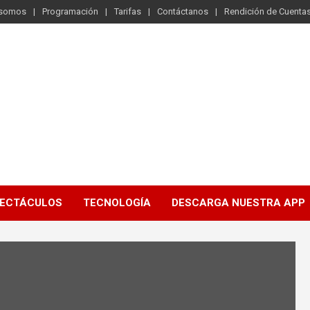
 somos
Programación
Tarifas
Contáctanos
Rendición de Cuenta
ECTÁCULOS
TECNOLOGÍA
DESCARGA NUESTRA APP