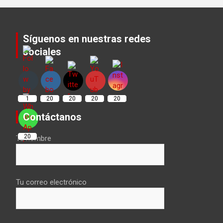
Síguenos en nuestras redes
sociales
Set Youtube Channel ID
1
20
20
20
20
Contáctanos
20
Tu nombre
Tu correo electrónico