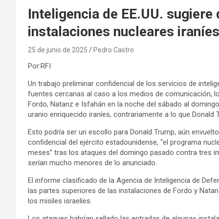
Inteligencia de EE.UU. sugiere
instalaciones nucleares iraníe
25 de junio de 2025
Pedro Castro
Por:RFI
Un trabajo preliminar confidencial de los servicios de inte
fuentes cercanas al caso a los medios de comunicación, l
Fordo, Natanz e Isfahán en la noche del sábado al domingo 
uranio enriquecido iraníes, contrariamente a lo que Donald
Esto podría ser un escollo para Donald Trump, aún envuelto 
confidencial del ejército estadounidense, “el programa nucle
meses” tras los ataques del domingo pasado contra tres im
serían mucho menores de lo anunciado.
El informe clasificado de la Agencia de Inteligencia de Defen
las partes superiores de las instalaciones de Fordo y Nat
los misiles israelíes.
Los ataques habrían sellado las entradas de algunas instala