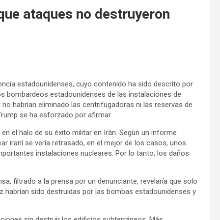
 que ataques no destruyeron
s
ligencia estadounidenses, cuyo contenido ha sido descrito por
os bombardeos estadounidenses de las instalaciones de
no habrían eliminado las centrifugadoras ni las reservas de
 Trump se ha esforzado por afirmar.
en el halo de su éxito militar en Irán. Según un informe
ar iraní se vería retrasado, en el mejor de los casos, unos
portantes instalaciones nucleares. Por lo tanto, los daños
sa, filtrado a la prensa por un denunciante, revelaría que solo
anz habrían sido destruidas por las bombas estadounidenses y
ciones sin destruir los edificios subterráneos. Más