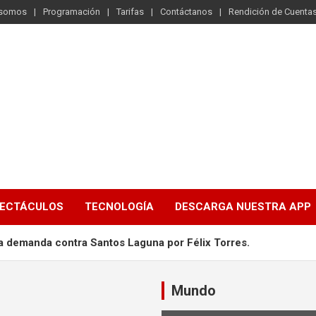
 somos
Programación
Tarifas
Contáctanos
Rendición de Cuenta
ECTÁCULOS
TECNOLOGÍA
DESCARGA NUESTRA APP
a demanda contra Santos Laguna por Félix Torres.
ecerá un concierto en Ecuador.
Mundo
lamadas a WhatsApp Web.