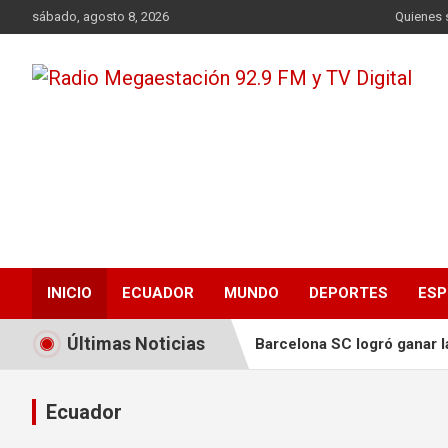
Saltar
sábado, agosto 8, 2026
Quienes
al
contenido
Radio Megaestación
92.9 FM y TV Digital
Transmitiendo desde Santo Domingo – Ecuador para el
mundo!
INICIO
ECUADOR
MUNDO
DEPORTES
ESP
Últimas Noticias
Barcelona SC logró ganar l
‘La Oreja de Van Gogh’ ofr
Ecuador
WhatsApp incorporó las l