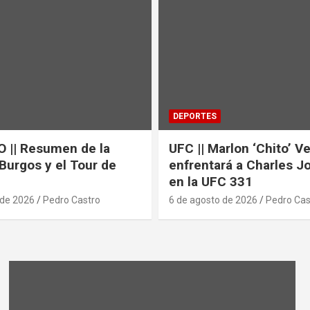
DEPORTES
 || Resumen de la
UFC || Marlon ‘Chito’ V
 Burgos y el Tour de
enfrentará a Charles J
en la UFC 331
 de 2026
Pedro Castro
6 de agosto de 2026
Pedro Cas