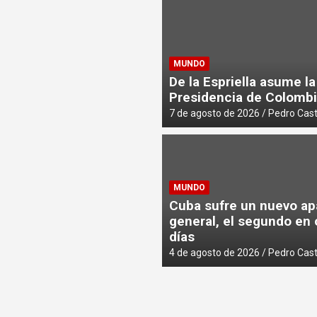
residencia de Colombia
MUNDO
r registra una “importante reducción» en siete delitos
De la Espriella asume la
Presidencia de Colomb
7 de agosto de 2026
Pedro Cas
MUNDO
Cuba sufre un nuevo a
general, el segundo en 
días
4 de agosto de 2026
Pedro Cas