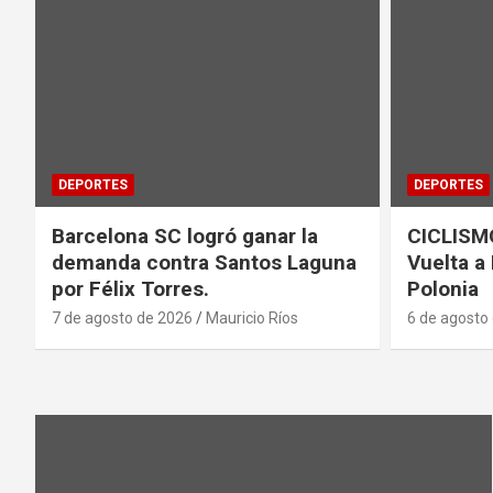
DEPORTES
DEPORTES
Barcelona SC logró ganar la
CICLISMO
demanda contra Santos Laguna
Vuelta a
por Félix Torres.
Polonia
7 de agosto de 2026
Mauricio Ríos
6 de agosto