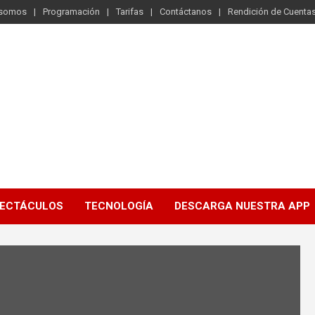
 somos
Programación
Tarifas
Contáctanos
Rendición de Cuenta
ECTÁCULOS
TECNOLOGÍA
DESCARGA NUESTRA APP