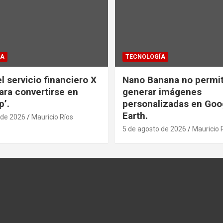
ÍA
TECNOLOGÍA
l servicio financiero X
Nano Banana no permi
ra convertirse en
generar imágenes
p’.
personalizadas en Goo
Earth.
 de 2026
Mauricio Ríos
5 de agosto de 2026
Mauricio 