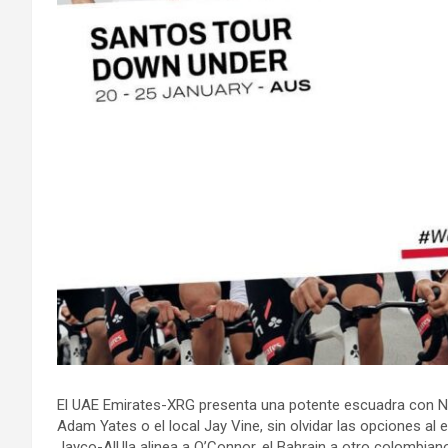
El UAE Emirates-XRG presenta una potente escuadra con N
Adam Yates o el local Jay Vine, sin olvidar las opciones al
Jayco-AlUla alinea a O’Connor, el Bahrain a otro colombia