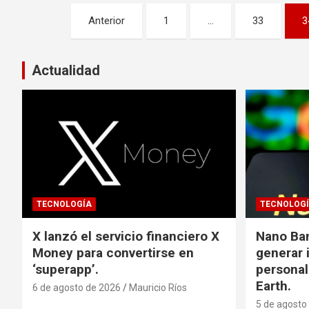
Paginación
Anterior
1
…
33
3
de
entradas
Actualidad
TECNOLOGÍA
TECNOLOG
X lanzó el servicio financiero X
Nano Ba
Money para convertirse en
generar
‘superapp’.
personal
Earth.
6 de agosto de 2026
Mauricio Ríos
5 de agosto