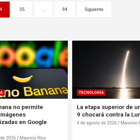
4
35
…
94
Siguiente
ÍA
TECNOLOGÍA
nana no permite
La etapa superior de u
 imágenes
9 chocará contra la Lu
izadas en Google
4 de agosto de 2026
Mauricio 
 de 2026
Mauricio Ríos