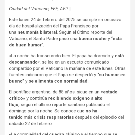
Ciudad del Vaticano, EFE, AFP
|
Este lunes 24 de febrero del 2025 se cumple en onceavo
día de hospitalización del Papa Francisco por
una
neumonía bilateral
. Según el último reporte del
Vaticano, el Santo Padre pasó una
buena noche
y “
está
de buen humor
”.
«La noche ha transcurrido bien. El papa ha dormido y
está
descansando
«, se lee en un escueto comunicado
compartido por el Vaticano la mañana de este lunes. Otras
fuentes indicaron que el Papa se despertó y
“su humor es
bueno”
y
se alimenta con normalidad.
El pontífice argentino, de 88 años, sigue en un
«estado
crítico»
y continúa
recibiendo oxígeno
a
alto
flujo,
según el último reporte sanitario publicado el
domingo por la noche. Se conoce que
no ha
tenido
más
crisis respiratorias
después del episodio del
sábado 22 de febrero.
«La complejidad del
cuadro clínico
y el tiempo que se