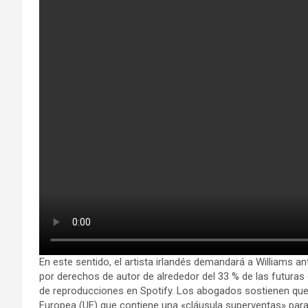
En este sentido, el artista irlandés demandará a Williams a
por derechos de autor de alrededor del 33 % de las futura
de reproducciones en Spotify. Los abogados sostienen que 
Europea (UE) que contiene una «cláusula superventas» para