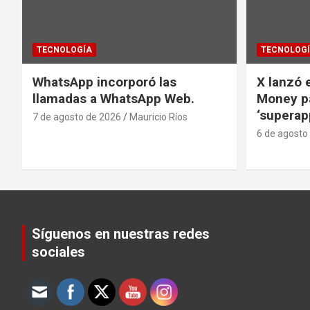
TECNOLOGÍA
TECNOLOG
WhatsApp incorporó las
X lanzó e
llamadas a WhatsApp Web.
Money pa
‘superap
7 de agosto de 2026
Mauricio Ríos
6 de agosto
Síguenos en nuestras redes
sociales
Set Youtube Channel ID