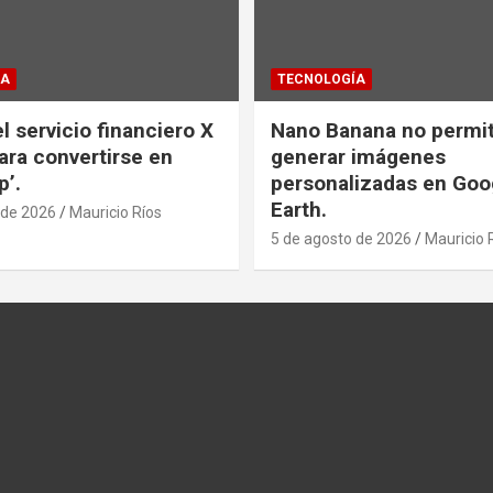
ÍA
TECNOLOGÍA
l servicio financiero X
Nano Banana no permi
ra convertirse en
generar imágenes
p’.
personalizadas en Goo
Earth.
 de 2026
Mauricio Ríos
5 de agosto de 2026
Mauricio 