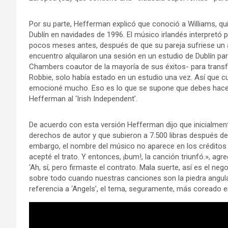
Por su parte, Hefferman explicó que conoció a Williams, q
Dublín en navidades de 1996. El músico irlandés interpretó 
pocos meses antes, después de que su pareja sufriese un a
encuentro alquilaron una sesión en un estudio de Dublín pa
Chambers coautor de la mayoría de sus éxitos- para transfo
Robbie, solo había estado en un estudio una vez. Así que c
emocioné mucho. Eso es lo que se supone que debes hacer, 
Hefferman al ‘Irish Independent’.
De acuerdo con esta versión Hefferman dijo que inicialmente
derechos de autor y que subieron a 7.500 libras después de p
embargo, el nombre del músico no aparece en los créditos
acepté el trato. Y entonces, ¡bum!, la canción triunfó.»,
‘Ah, sí, pero firmaste el contrato. Mala suerte, así es el neg
sobre todo cuando nuestras canciones son la piedra angul
referencia a ‘Angels’, el tema, seguramente, más coreado e