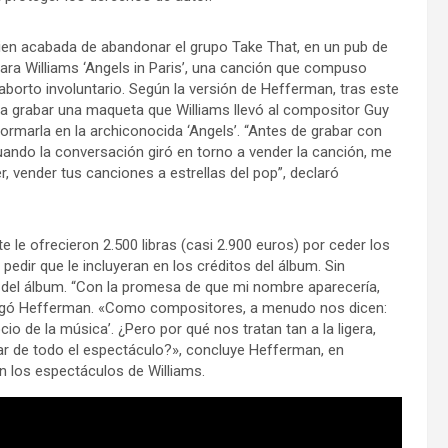
uien acabada de abandonar el grupo Take That, en un pub de
para Williams ‘Angels in Paris’, una canción que compuso
borto involuntario. Según la versión de Hefferman, tras este
ra grabar una maqueta que Williams llevó al compositor Guy
rmarla en la archiconocida ‘Angels’. “Antes de grabar con
uando la conversación giró en torno a vender la canción, me
vender tus canciones a estrellas del pop”, declaró
 le ofrecieron 2.500 libras (casi 2.900 euros) por ceder los
edir que le incluyeran en los créditos del álbum. Sin
 del álbum. “Con la promesa de que mi nombre aparecería,
 agregó Hefferman. «Como compositores, a menudo nos dicen:
ocio de la música’. ¿Pero por qué nos tratan tan a la ligera,
ar de todo el espectáculo?», concluye Hefferman, en
n los espectáculos de Williams.