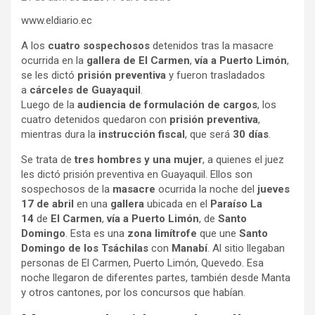
www.eldiario.ec
A los
cuatro sospechosos
detenidos tras la masacre
ocurrida en la
gallera de El Carmen
,
vía a Puerto Limón
,
se les dictó
prisión preventiva
y fueron trasladados
a
cárceles de Guayaquil
.
Luego de la
audiencia de formulación de cargos
, los
cuatro detenidos quedaron con
prisión preventiva
,
mientras dura la
instrucción fiscal
, que será
30 días
.
Se trata de
tres hombres y una mujer
, a quienes el juez
les dictó prisión preventiva en Guayaquil. Ellos son
sospechosos de la
masacre
ocurrida la noche del
jueves
17 de abril
en una
gallera
ubicada en el
Paraíso La
14
de
El Carmen
,
vía a Puerto Limón
, de
Santo
Domingo
. Esta es una
zona limítrofe
que une
Santo
Domingo de los Tsáchilas
con
Manabí
. Al sitio llegaban
personas de El Carmen, Puerto Limón, Quevedo. Esa
noche llegaron de diferentes partes, también desde Manta
y otros cantones, por los concursos que habían.