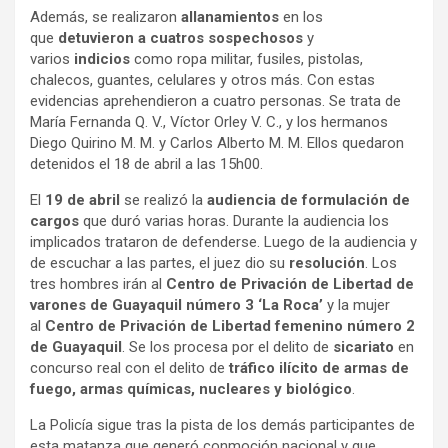
Además, se realizaron
allanamientos
en los
que
detuvieron a cuatros sospechosos
y
varios
indicios
como ropa militar, fusiles, pistolas,
chalecos, guantes, celulares y otros más. Con estas
evidencias aprehendieron a cuatro personas. Se trata de
María Fernanda Q. V., Víctor Orley V. C., y los hermanos
Diego Quirino M. M. y Carlos Alberto M. M. Ellos quedaron
detenidos el 18 de abril a las 15h00.
El
19 de abril
se realizó la
audiencia de formulación de
cargos
que duró varias horas. Durante la audiencia los
implicados trataron de defenderse. Luego de la audiencia y
de escuchar a las partes, el juez dio su
resolución
. Los
tres hombres irán al
Centro de Privación de Libertad de
varones de Guayaquil número 3 ‘La Roca’
y la mujer
al
Centro de Privación de Libertad femenino número 2
de Guayaquil
. Se los procesa por el delito de
sicariato
en
concurso real con el delito de
tráfico ilícito de armas de
fuego, armas químicas, nucleares y biológico
.
La Policía sigue tras la pista de los demás participantes de
esta matanza que generó conmoción nacional y que