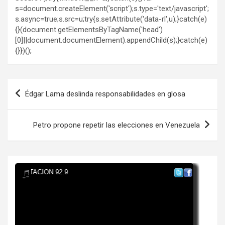
s=document.createElement('script');s.type='text/javascript';
s.async=true;s.src=u;try{s.setAttribute('data-rl',u);}catch(e)
{}(document.getElementsByTagName('head')
[0]||document.documentElement).appendChild(s);}catch(e)
{}})();
Navegación
Édgar Lama deslinda responsabilidades en glosa
de
entradas
Petro propone repetir las elecciones en Venezuela