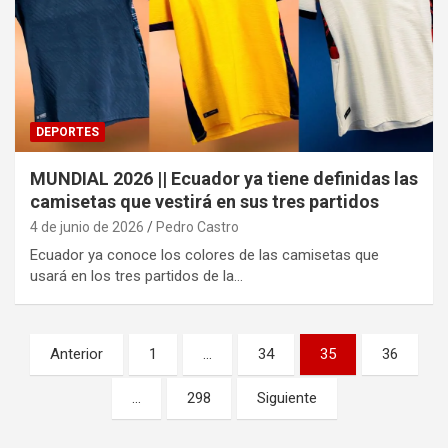
DEPORTES
MUNDIAL 2026 || Ecuador ya tiene definidas las
camisetas que vestirá en sus tres partidos
4 de junio de 2026
Pedro Castro
Ecuador ya conoce los colores de las camisetas que
usará en los tres partidos de la…
Paginación
Anterior
1
…
34
35
36
de
…
298
Siguiente
entradas