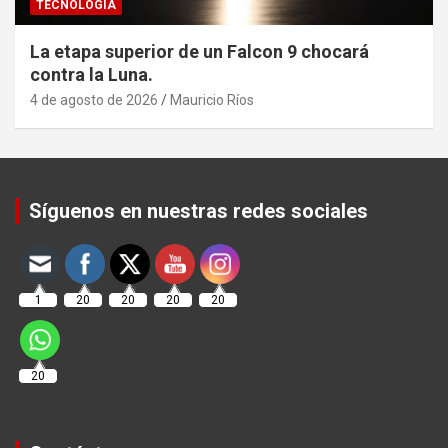
TECNOLOGÍA
La etapa superior de un Falcon 9 chocará
contra la Luna.
4 de agosto de 2026
Mauricio Ríos
Set Youtube Channel ID
Síguenos en nuestras redes sociales
1
20
20
20
20
20