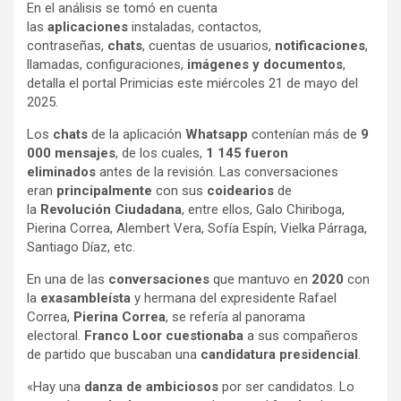
En el análisis se tomó en cuenta
las
aplicaciones
instaladas, contactos,
contraseñas,
chats
, cuentas de usuarios,
notificaciones
,
llamadas, configuraciones,
imágenes y documentos
,
detalla el portal Primicias este miércoles 21 de mayo del
2025.
Los
chats
de la aplicación
Whatsapp
contenían más de
9
000 mensajes
, de los cuales,
1 145 fueron
eliminados
antes de la revisión. Las conversaciones
eran
principalmente
con sus
coidearios
de
la
Revolución Ciudadana
, entre ellos, Galo Chiriboga,
Pierina Correa, Alembert Vera, Sofía Espín, Vielka Párraga,
Santiago Díaz, etc.
En una de las
conversaciones
que mantuvo en
2020
con
la
exasambleísta
y hermana del expresidente Rafael
Correa,
Pierina Correa
, se refería al panorama
electoral.
Franco Loor cuestionaba
a sus compañeros
de partido que buscaban una
candidatura presidencial
.
«Hay una
danza de ambiciosos
por ser candidatos. Lo