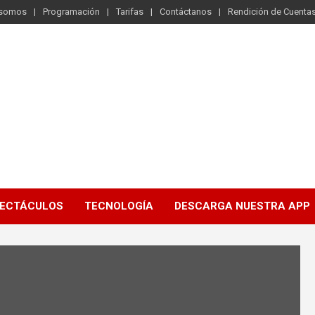
 somos
Programación
Tarifas
Contáctanos
Rendición de Cuenta
ECTÁCULOS
TECNOLOGÍA
DESCARGA NUESTRA APP