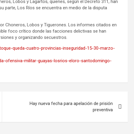
honeros, Lobos y Lagartos, quienes, según el Decreto 311, han
u parte, Los Ríos se encuentra en medio de la disputa
por Choneros, Lobos y Tiguerones. Los informes citados en
le foco crítico donde las facciones delictivas se han
rsiones y organizando secuestros.
o-toque-queda-cuatro-provincias-inseguridad-15-30-marzo-
eda-ofensiva-militar-guayas-losrios-eloro-santodomingo-
Hay nueva fecha para apelación de prisión
preventiva