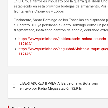
En El Oro, el terror es impuesto por la guerra que libran C
establecido en esta provincia bodegas de armamento. Por s
frontal entre Choneros y Lobos.
Finalmente, Santo Domingo de los Tsáchilas es disputada 
el Decreto 311 ya perfilaban a Santo Domingo como un posib
fragmentado, instalando centros de acopio, cobrando exto
https://www.primicias.ec/politica/daniel-noboa-anunci
117104/
https://www.primicias.ec/seguridad/violencia-toque-qu
117142/
Navegación
LIBERTADORES || PREVIA: Barcelona vs Botafogo
de
en vivo por Radio Megaestación 92.9 fm
entradas