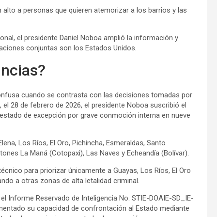
alto a personas que quieren atemorizar a los barrios y las
onal, el presidente Daniel Noboa amplió la información y
raciones conjuntas son los Estados Unidos.
incias?
ta confusa cuando se contrasta con las decisiones tomadas por
 el 28 de febrero de 2026, el presidente Noboa suscribió el
el estado de excepción por grave conmoción interna en nueve
lena, Los Ríos, El Oro, Pichincha, Esmeraldas, Santo
ones La Maná (Cotopaxi), Las Naves y Echeandía (Bolívar).
 técnico para priorizar únicamente a Guayas, Los Ríos, El Oro
o a otras zonas de alta letalidad criminal.
 el Informe Reservado de Inteligencia No. STIE-DOAIE-SD_IE-
ementado su capacidad de confrontación al Estado mediante