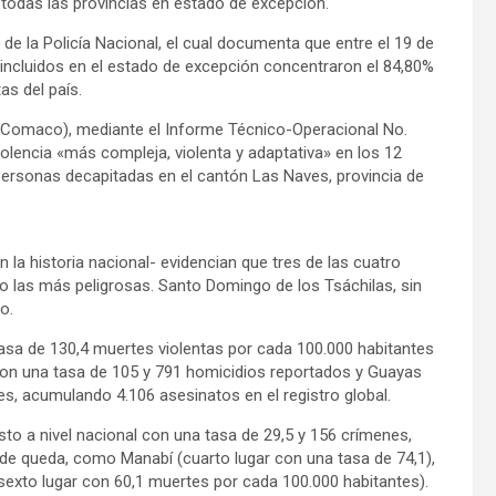
en todas las provincias en estado de excepción.
 la Policía Nacional, el cual documenta que entre el 19 de
s incluidos en el estado de excepción concentraron el 84,80%
as del país.
Comaco), mediante el Informe Técnico-Operacional No.
encia «más compleja, violenta y adaptativa» en los 12
personas decapitadas en el cantón Las Naves, provincia de
 la historia nacional- evidencian que tres de las cuatro
mo las más peligrosas. Santo Domingo de los Tsáchilas, sin
o.
tasa de 130,4 muertes violentas por cada 100.000 habitantes
 con una tasa de 105 y 791 homicidios reportados y Guayas
s, acumulando 4.106 asesinatos en el registro global.
o a nivel nacional con una tasa de 29,5 y 156 crímenes,
de queda, como Manabí (cuarto lugar con una tasa de 74,1),
(sexto lugar con 60,1 muertes por cada 100.000 habitantes).