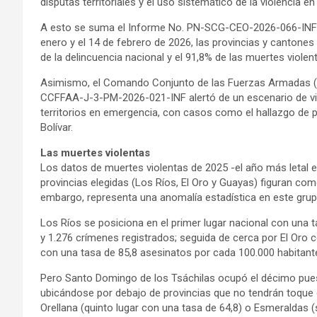
disputas territoriales y el uso sistemático de la violencia 
A esto se suma el Informe No. PN-SCG-CEO-2026-066-INF de
enero y el 14 de febrero de 2026, las provincias y cantone
de la delincuencia nacional y el 91,8% de las muertes violent
Asimismo, el Comando Conjunto de las Fuerzas Armadas (
CCFFAA-J-3-PM-2026-021-INF alertó de un escenario de viol
territorios en emergencia, con casos como el hallazgo de 
Bolívar.
Las muertes violentas
Los datos de muertes violentas de 2025 -el año más letal en
provincias elegidas (Los Ríos, El Oro y Guayas) figuran co
embargo, representa una anomalía estadística en este grup
Los Ríos se posiciona en el primer lugar nacional con una 
y 1.276 crímenes registrados; seguida de cerca por El Oro
con una tasa de 85,8 asesinatos por cada 100.000 habitante
Pero Santo Domingo de los Tsáchilas ocupó el décimo puest
ubicándose por debajo de provincias que no tendrán toque 
Orellana (quinto lugar con una tasa de 64,8) o Esmeraldas 