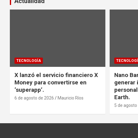
Actualidad
TECNOLOGÍA
TECNOLOG
X lanzó el servicio financiero X
Nano Ba
Money para convertirse en
generar
‘superapp’.
personal
Earth.
6 de agosto de 2026
Mauricio Ríos
5 de agosto