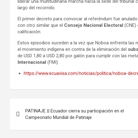
liderar una multitudinaria marcha hacia la sede del tribunal
largo del recorrido.
El primer decreto para convocar al referéndum fue anulado
con otro similar que el
Consejo Nacional Electoral
(CNE) d
calificación.
Estos episodios suceden a la vez que Noboa enfrenta las 
el movimiento indígena en contra de la eliminación del
subsi
de USD 1,80 a USD 2,80 por galón para cumplir con las meta
Internacional
(FMI).
https://www.ecuavisa.com/noticias/politica/noboa-de
Navegación
PATINAJE || Ecuador cierra su participación en el
de
Campeonato Mundial de Patinaje
entradas