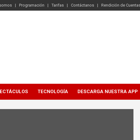
 somos
Programación
Tarifas
Contáctanos
Rendición de Cuenta
ECTÁCULOS
TECNOLOGÍA
DESCARGA NUESTRA APP