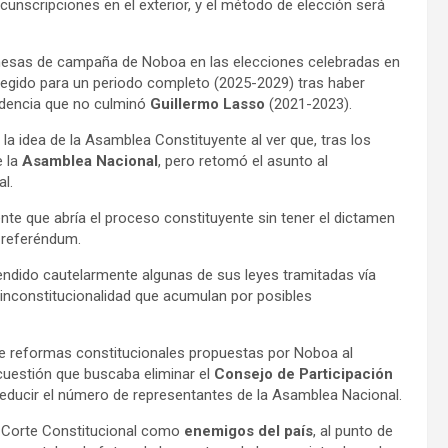
cunscripciones en el exterior, y el método de elección será
omesas de campaña de Noboa en las elecciones celebradas en
elegido para un periodo completo (2025-2029) tras haber
sidencia que no culminó
Guillermo Lasso
(2021-2023).
 idea de la Asamblea Constituyente al ver que, tras los
e la
Asamblea Nacional
, pero retomó el asunto al
l.
te que abría el proceso constituyente sin tener el dictamen
r referéndum.
endido cautelarmente algunas de sus leyes tramitadas vía
nconstitucionalidad que acumulan por posibles
de reformas constitucionales propuestas por Noboa al
cuestión que buscaba eliminar el
Consejo de Participación
reducir el número de representantes de la Asamblea Nacional.
la Corte Constitucional como
enemigos del país
, al punto de