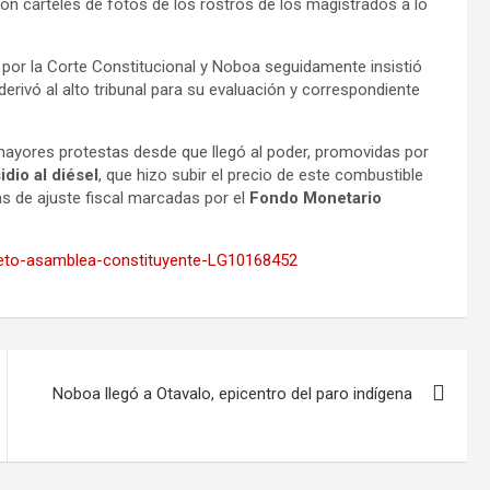
 con carteles de fotos de los rostros de los magistrados a lo
 por la Corte Constitucional y Noboa seguidamente insistió
erivó al alto tribunal para su evaluación y correspondiente
mayores protestas desde que llegó al poder, promovidas por
dio al diésel
, que hizo subir el precio de este combustible
s de ajuste fiscal marcadas por el
Fondo Monetario
creto-asamblea-constituyente-LG10168452
Noboa llegó a Otavalo, epicentro del paro indígena