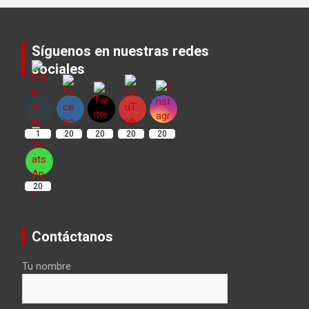
Síguenos en nuestras redes
sociales
Set Youtube Channel ID
1
20
20
20
20
20
Contáctanos
Tu nombre