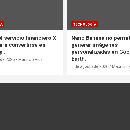
ÍA
TECNOLOGÍA
l servicio financiero X
Nano Banana no permi
ra convertirse en
generar imágenes
p’.
personalizadas en Goo
Earth.
 de 2026
Mauricio Ríos
5 de agosto de 2026
Mauricio 