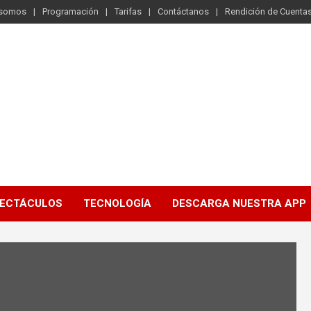
 somos
Programación
Tarifas
Contáctanos
Rendición de Cuenta
ECTÁCULOS
TECNOLOGÍA
DESCARGA NUESTRA APP