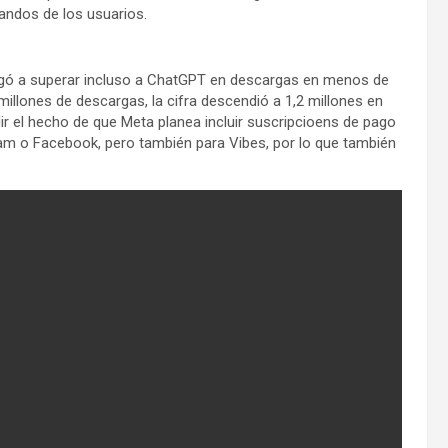
andos de los usuarios.
llegó a superar incluso a ChatGPT en descargas en menos de
illones de descargas, la cifra descendió a 1,2 millones en
r el hecho de que Meta planea incluir suscripcioens de pago
am o Facebook, pero también para Vibes, por lo que también