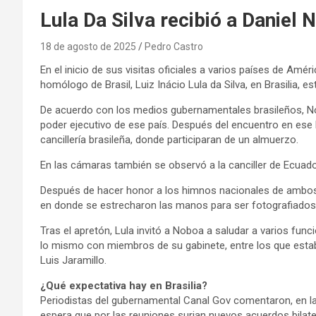
Lula Da Silva recibió a Daniel 
18 de agosto de 2025
Pedro Castro
En el inicio de sus visitas oficiales a varios países de Amér
homólogo de Brasil, Luiz Inácio Lula da Silva, en Brasilia, e
De acuerdo con los medios gubernamentales brasileños, Nobo
poder ejecutivo de ese país. Después del encuentro en ese lu
cancillería brasileña, donde participaran de un almuerzo.
En las cámaras también se observó a la canciller de Ecuador,
Después de hacer honor a los himnos nacionales de ambos p
en donde se estrecharon las manos para ser fotografiados
Tras el apretón, Lula invitó a Noboa a saludar a varios fun
lo mismo con miembros de su gabinete, entre los que estaba 
Luis Jaramillo.
¿Qué expectativa hay en Brasilia?
Periodistas del gubernamental Canal Gov comentaron, en la
espera que por las reuniones surjan nuevos acuerdos bilater