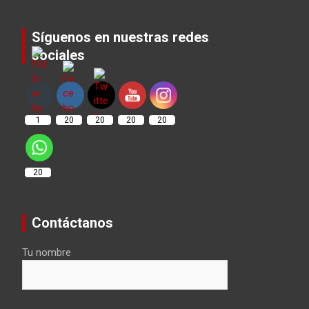
Síguenos en nuestras redes
sociales
Set Youtube Channel ID
1
20
20
20
20
20
Contáctanos
Tu nombre