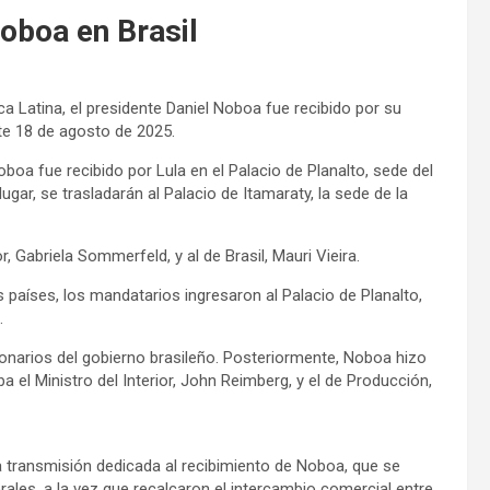
Noboa en Brasil
ica Latina, el presidente Daniel Noboa fue recibido por su
ste 18 de agosto de 2025.
a fue recibido por Lula en el Palacio de Planalto, sede del
gar, se trasladarán al Palacio de Itamaraty, la sede de la
 Gabriela Sommerfeld, y al de Brasil, Mauri Vieira.
aíses, los mandatarios ingresaron al Palacio de Planalto,
.
cionarios del gobierno brasileño. Posteriormente, Noboa hizo
el Ministro del Interior, John Reimberg, y el de Producción,
 transmisión dedicada al recibimiento de Noboa, que se
ales, a la vez que recalcaron el intercambio comercial entre