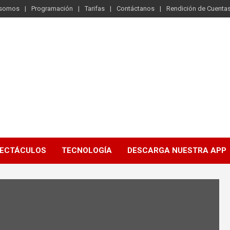
 somos
Programación
Tarifas
Contáctanos
Rendición de Cuenta
ECTÁCULOS
TECNOLOGÍA
DESCARGA NUESTRA APP