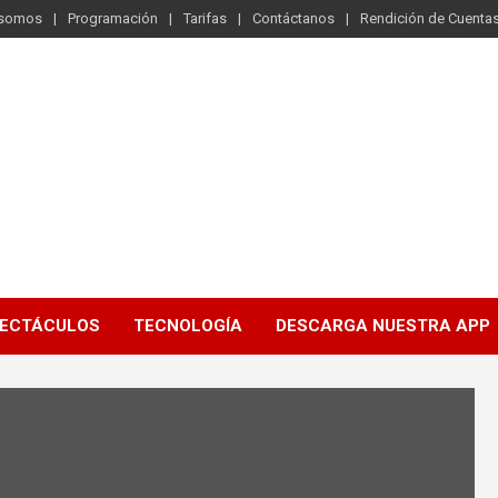
 somos
Programación
Tarifas
Contáctanos
Rendición de Cuenta
ECTÁCULOS
TECNOLOGÍA
DESCARGA NUESTRA APP