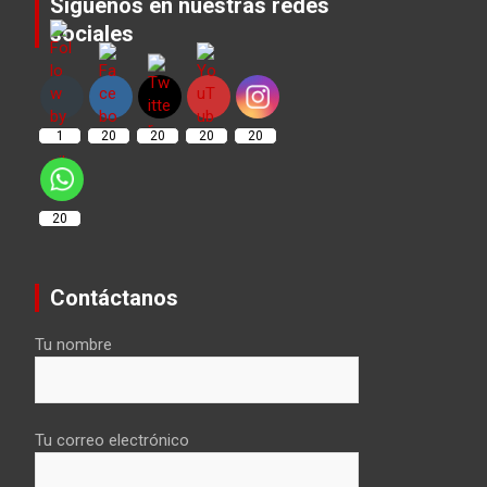
Síguenos en nuestras redes
sociales
Set Youtube Channel ID
1
20
20
20
20
20
Contáctanos
Tu nombre
Tu correo electrónico