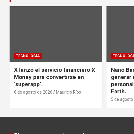
TECNOLOGÍA
TECNOLOG
X lanzó el servicio financiero X
Nano Ba
Money para convertirse en
generar
‘superapp’.
personal
Earth.
6 de agosto de 2026
Mauricio Ríos
5 de agosto