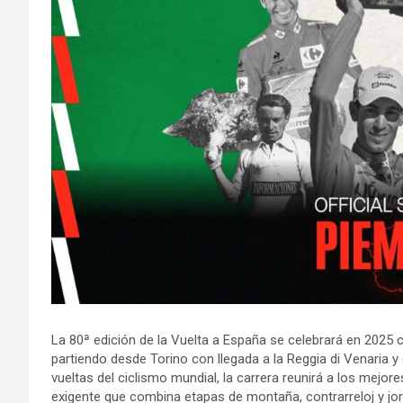
La 80ª edición de la Vuelta a España se celebrará en 2025 
partiendo desde Torino con llegada a la Reggia di Venaria 
vueltas del ciclismo mundial, la carrera reunirá a los mejor
exigente que combina etapas de montaña, contrarreloj y jor