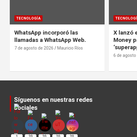
TECNOLOGÍA
TECNOLOG
WhatsApp incorporó las
X lanzó e
llamadas a WhatsApp Web.
Money pa
‘superap
7 de agosto de 2026
Mauricio Ríos
6 de agosto
Síguenos en nuestras redes
sociales
Set Youtube Channel ID
1
20
20
20
20