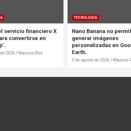
ÍA
TECNOLOGÍA
l servicio financiero X
Nano Banana no permi
ra convertirse en
generar imágenes
p’.
personalizadas en Goo
Earth.
 de 2026
Mauricio Ríos
5 de agosto de 2026
Mauricio 