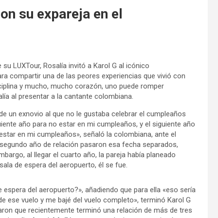
on su expareja en el
su LUXTour, Rosalía invitó a Karol G al icónico
ra compartir una de las peores experiencias que vivió con
isciplina y mucho, mucho corazón, uno puede romper
alía al presentar a la cantante colombiana.
e un exnovio al que no le gustaba celebrar el cumpleaños
uiente año para no estar en mi cumpleaños, y el siguiente año
estar en mi cumpleaños», señaló la colombiana, ante el
y segundo año de relación pasaron esa fecha separados,
mbargo, al llegar el cuarto año, la pareja había planeado
sala de espera del aeropuerto, él se fue.
e espera del aeropuerto?», añadiendo que para ella «eso sería
de ese vuelo y me bajé del vuelo completo», terminó Karol G
daron que recientemente terminó una relación de más de tres