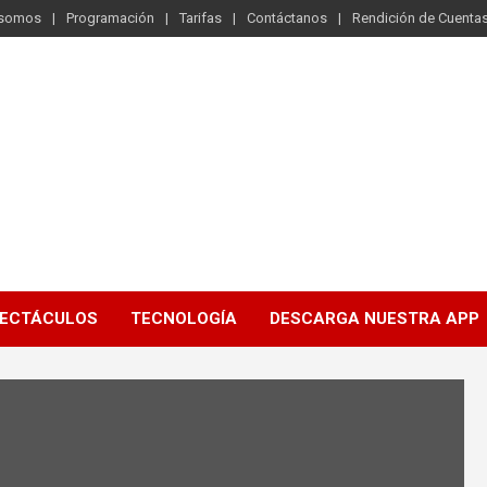
 somos
Programación
Tarifas
Contáctanos
Rendición de Cuenta
ECTÁCULOS
TECNOLOGÍA
DESCARGA NUESTRA APP