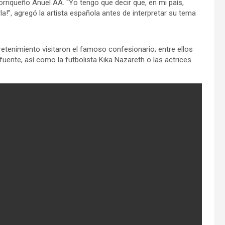
orriqueño Anuel AA. “Yo tengo que decir que, en mi país,
la!”, agregó la artista española antes de interpretar su tema
etenimiento visitaron el famoso confesionario; entre ellos
fuente, así como la futbolista Kika Nazareth o las actrices