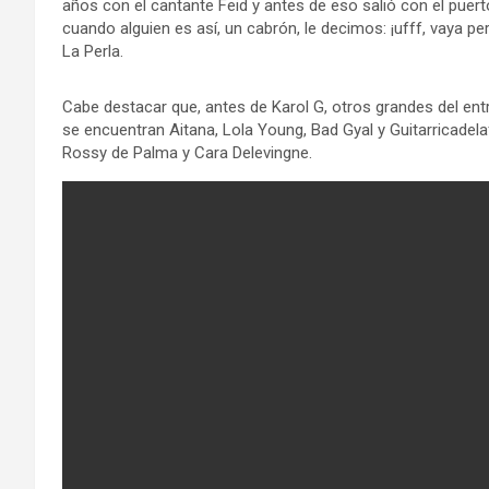
años con el cantante Feid y antes de eso salió con el puert
cuando alguien es así, un cabrón, le decimos: ¡ufff, vaya per
La Perla.
Cabe destacar que, antes de Karol G, otros grandes del entr
se encuentran Aitana, Lola Young, Bad Gyal y Guitarricadela
Rossy de Palma y Cara Delevingne.