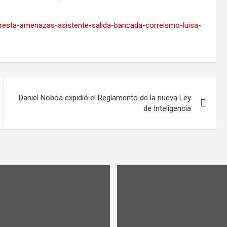
-urresta-amenazas-asistente-salida-bancada-correismo-luisa-
Daniel Noboa expidió el Reglamento de la nueva Ley
de Inteligencia