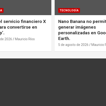
ÍA
TECNOLOGÍA
l servicio financiero X
Nano Banana no permi
ra convertirse en
generar imágenes
p’.
personalizadas en Goo
Earth.
 de 2026
Mauricio Ríos
5 de agosto de 2026
Mauricio 