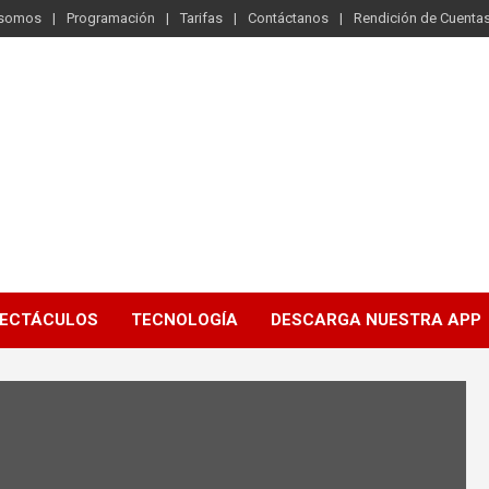
 somos
Programación
Tarifas
Contáctanos
Rendición de Cuenta
ECTÁCULOS
TECNOLOGÍA
DESCARGA NUESTRA APP