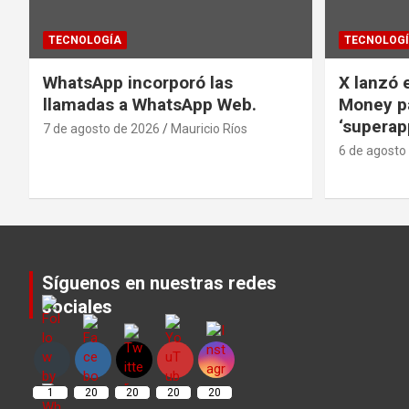
TECNOLOGÍA
TECNOLOG
WhatsApp incorporó las
X lanzó e
llamadas a WhatsApp Web.
Money pa
‘superap
7 de agosto de 2026
Mauricio Ríos
6 de agosto
Síguenos en nuestras redes
sociales
Set Youtube Channel ID
1
20
20
20
20