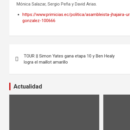
Mónica Salazar, Sergio Peña y David Arias.
https://www.primicias.ec/politica/asambleista-jhajaira
gonzalez-100666
Navegación
TOUR || Simon Yates gana etapa 10 y Ben Healy
de
logra el maillot amarillo
entradas
Actualidad