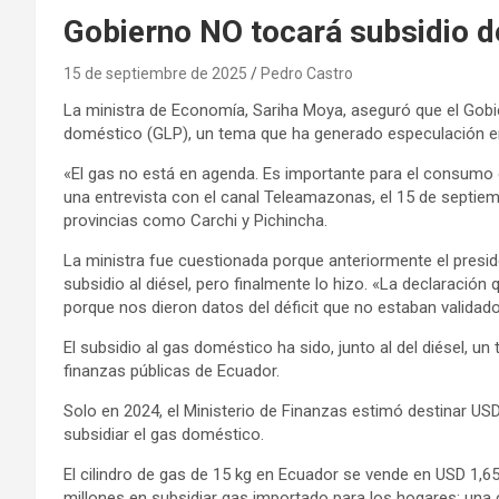
Gobierno NO tocará subsidio 
15 de septiembre de 2025
Pedro Castro
La ministra de Economía, Sariha Moya, aseguró que el Gobi
doméstico (GLP), un tema que ha generado especulación en l
«El gas no está en agenda. Es importante para el consumo 
una entrevista con el canal Teleamazonas, el 15 de septiemb
provincias como Carchi y Pichincha.
La ministra fue cuestionada porque anteriormente el presi
subsidio al diésel, pero finalmente lo hizo. «La declaración 
porque nos dieron datos del déficit que no estaban validado
El subsidio al gas doméstico ha sido, junto al del diésel, 
finanzas públicas de Ecuador.
Solo en 2024, el Ministerio de Finanzas estimó destinar USD
subsidiar el gas doméstico.
El cilindro de gas de 15 kg en Ecuador se vende en USD 1,6
millones en subsidiar gas importado para los hogares; una 