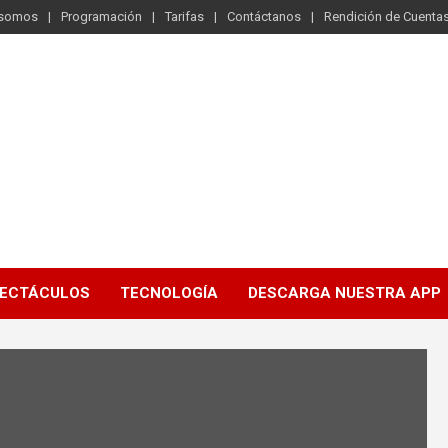
 somos
Programación
Tarifas
Contáctanos
Rendición de Cuenta
ECTÁCULOS
TECNOLOGÍA
DESCARGA NUESTRA APP