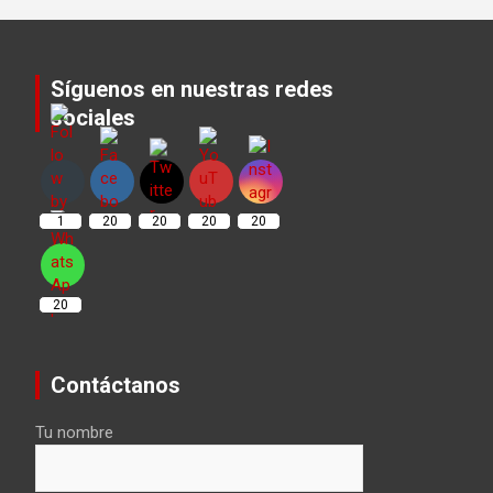
Síguenos en nuestras redes
sociales
Set Youtube Channel ID
1
20
20
20
20
20
Contáctanos
Tu nombre