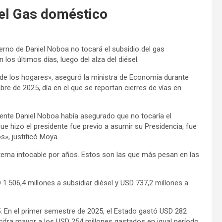
del Gas doméstico
erno de Daniel Noboa no tocará el subsidio del gas
os últimos días, luego del alza del diésel.
de los hogares», aseguró la ministra de Economía durante
re de 2025, día en el que se reportan cierres de vías en
dente Daniel Noboa había asegurado que no tocaría el
que hizo el presidente fue previo a asumir su Presidencia, fue
s», justificó Moya.
un tema intocable por años. Estos son las que más pesan en las
 1.506,4 millones a subsidiar diésel y USD 737,2 millones a
5. En el primer semestre de 2025, el Estado gastó USD 282
cifra mayor a los USD 254 millones gastados en igual período