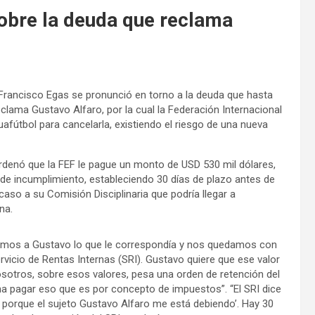
obre la deuda que reclama
, Francisco Egas se pronunció en torno a la deuda que hasta
lama Gustavo Alfaro, por la cual la Federación Internacional
uafútbol para cancelarla, existiendo el riesgo de una nueva
 ordenó que la FEF le pague un monto de USD 530 mil dólares,
de incumplimiento, estableciendo 30 días de plazo antes de
aso a su Comisión Disciplinaria que podría llegar a
na.
gamos a Gustavo lo que le correspondía y nos quedamos con
rvicio de Rentas Internas (SRI). Gustavo quiere que ese valor
 nosotros, sobre esos valores, pesa una orden de retención del
na pagar eso que es por concepto de impuestos”. “El SRI dice
í porque el sujeto Gustavo Alfaro me está debiendo’. Hay 30