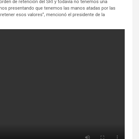
 orden de retención del SRI y todavía no tenemos una
tamos presentando que tenemos las manos atadas por las
 retener esos valores”, mencionó el presidente de la