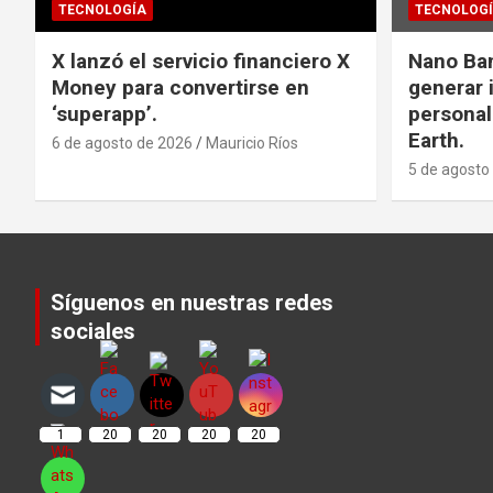
TECNOLOGÍA
TECNOLOG
X lanzó el servicio financiero X
Nano Ba
Money para convertirse en
generar
‘superapp’.
personal
Earth.
6 de agosto de 2026
Mauricio Ríos
5 de agosto
Síguenos en nuestras redes
sociales
Set Youtube Channel ID
1
20
20
20
20