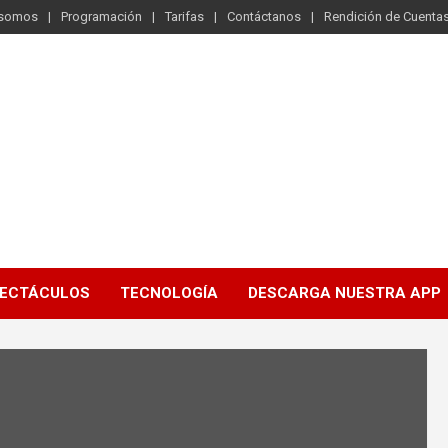
 somos
Programación
Tarifas
Contáctanos
Rendición de Cuenta
ECTÁCULOS
TECNOLOGÍA
DESCARGA NUESTRA APP