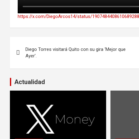
https://x.com/DiegoArcos14/status/190748440861068928
Navegación
Diego Torres visitará Quito con su gira ‘Mejor que
de
Ayer’.
entradas
Actualidad