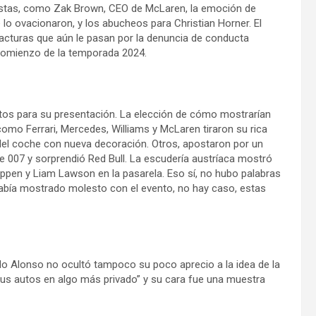
istas, como Zak Brown, CEO de McLaren, la emoción de
 lo ovacionaron, y los abucheos para Christian Horner. El
 facturas que aún le pasan por la denuncia de conducta
 comienzo de la temporada 2024.
utos para su presentación. La elección de cómo mostrarían
omo Ferrari, Mercedes, Williams y McLaren tiraron su rica
 del coche con nueva decoración. Otros, apostaron por un
e 007 y sorprendió Red Bull. La escudería austríaca mostró
tappen y Liam Lawson en la pasarela. Eso sí, no hubo palabras
abía mostrado molesto con el evento, no hay caso, estas
do Alonso no ocultó tampoco su poco aprecio a la idea de la
sus autos en algo más privado” y su cara fue una muestra