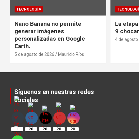
TECNOLOGÍA
TECNOLOG
Nano Banana no permite
La etapa
generar imágenes
9 chocar
personalizadas en Google
4 de agosto
Earth.
5 de agosto de 2026
Mauricio Ríos
Síguenos en nuestras redes
sociales
Set Youtube Channel ID
1
20
20
20
20