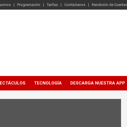
 somos
Programación
Tarifas
Contáctanos
Rendición de Cuenta
ECTÁCULOS
TECNOLOGÍA
DESCARGA NUESTRA APP