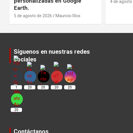
personalizadas en Google
4 de agosto
Earth.
5 de agosto de 2026
Mauricio Ríos
Síguenos en nuestras redes
sociales
Set Youtube Channel ID
1
20
20
20
20
20
Contáctanos