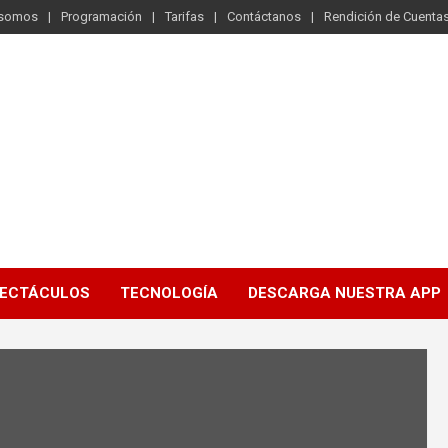
 somos
Programación
Tarifas
Contáctanos
Rendición de Cuenta
ECTÁCULOS
TECNOLOGÍA
DESCARGA NUESTRA APP