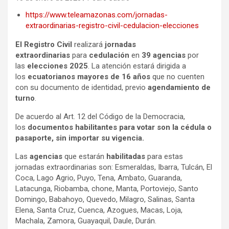
https://www.teleamazonas.com/jornadas-
extraordinarias-registro-civil-cedulacion-elecciones
El Registro Civil
realizará
jornadas
extraordinarias
para
cedulación
en
39 agencias
por
las
elecciones 2025
. La atención estará dirigida a
los
ecuatorianos mayores de 16 años
que no cuenten
con su documento de identidad, previo
agendamiento de
turno
.
De acuerdo al Art. 12 del Código de la Democracia,
los
documentos habilitantes para votar son la cédula o
pasaporte, sin importar su vigencia.
Las
agencias
que estarán
habilitadas
para estas
jornadas extraordinarias son: Esmeraldas, Ibarra, Tulcán, El
Coca, Lago Agrio, Puyo, Tena, Ambato, Guaranda,
Latacunga, Riobamba, chone, Manta, Portoviejo, Santo
Domingo, Babahoyo, Quevedo, Milagro, Salinas, Santa
Elena, Santa Cruz, Cuenca, Azogues, Macas, Loja,
Machala, Zamora, Guayaquil, Daule, Durán.