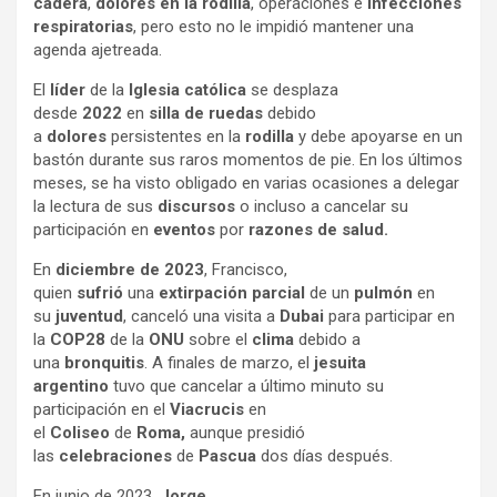
cadera
,
dolores en la rodilla
, operaciones e
infecciones
respiratorias
, pero esto no le impidió mantener una
agenda ajetreada.
El
líder
de la
Iglesia católica
se desplaza
desde
2022
en
silla de ruedas
debido
a
dolores
persistentes en la
rodilla
y debe apoyarse en un
bastón durante sus raros momentos de pie. En los últimos
meses, se ha visto obligado en varias ocasiones a delegar
la lectura de sus
discursos
o incluso a cancelar su
participación en
eventos
por
razones de salud.
En
diciembre de 2023
, Francisco,
quien
sufrió
una
extirpación parcial
de un
pulmón
en
su
juventud
, canceló una visita a
Dubai
para participar en
la
COP28
de la
ONU
sobre el
clima
debido a
una
bronquitis
. A finales de marzo, el
jesuita
argentino
tuvo que cancelar a último minuto su
participación en el
Viacrucis
en
el
Coliseo
de
Roma,
aunque presidió
las
celebraciones
de
Pascua
dos días después.
En junio de 2023,
Jorge