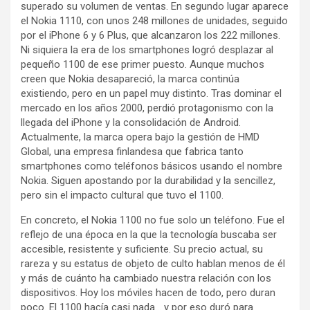
superado su volumen de ventas. En segundo lugar aparece
el Nokia 1110, con unos 248 millones de unidades, seguido
por el iPhone 6 y 6 Plus, que alcanzaron los 222 millones.
Ni siquiera la era de los smartphones logró desplazar al
pequeño 1100 de ese primer puesto. Aunque muchos
creen que Nokia desapareció, la marca continúa
existiendo, pero en un papel muy distinto. Tras dominar el
mercado en los años 2000, perdió protagonismo con la
llegada del iPhone y la consolidación de Android.
Actualmente, la marca opera bajo la gestión de HMD
Global, una empresa finlandesa que fabrica tanto
smartphones como teléfonos básicos usando el nombre
Nokia. Siguen apostando por la durabilidad y la sencillez,
pero sin el impacto cultural que tuvo el 1100.
En concreto, el Nokia 1100 no fue solo un teléfono. Fue el
reflejo de una época en la que la tecnología buscaba ser
accesible, resistente y suficiente. Su precio actual, su
rareza y su estatus de objeto de culto hablan menos de él
y más de cuánto ha cambiado nuestra relación con los
dispositivos. Hoy los móviles hacen de todo, pero duran
poco. El 1100 hacía casi nada… y por eso duró para