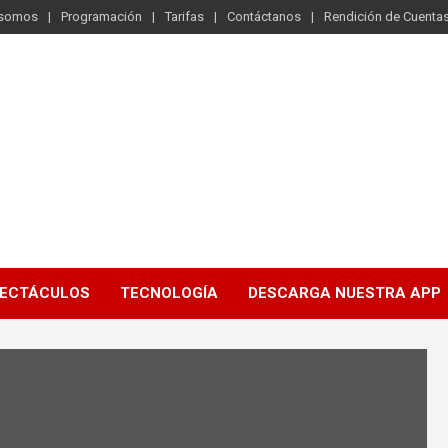
 somos
Programación
Tarifas
Contáctanos
Rendición de Cuenta
ECTÁCULOS
TECNOLOGÍA
DESCARGA NUESTRA APP