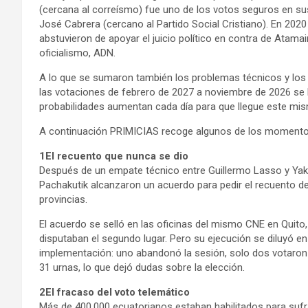
(cercana al correísmo) fue uno de los votos seguros en sus
José Cabrera (cercano al Partido Social Cristiano). En 20
abstuvieron de apoyar el juicio político en contra de Atama
oficialismo, ADN.
A lo que se sumaron también los problemas técnicos y los 
las votaciones de febrero de 2027 a noviembre de 2026 se 
probabilidades aumentan cada día para que llegue este mi
A continuación PRIMICIAS recoge algunos de los momento
1El recuento que nunca se dio
Después de un empate técnico entre Guillermo Lasso y Yak
Pachakutik alcanzaron un acuerdo para pedir el recuento d
provincias.
El acuerdo se selló en las oficinas del mismo CNE en Quito
disputaban el segundo lugar. Pero su ejecución se diluyó e
implementación: uno abandonó la sesión, solo dos votaron 
31 urnas, lo que dejó dudas sobre la elección.
2El fracaso del voto telemático
Más de 400.000 ecuatorianos estaban habilitados para sufra