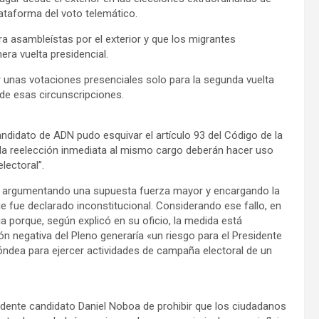
ataforma del voto telemático.
a asambleístas por el exterior y que los migrantes
era vuelta presidencial.
ar unas votaciones presenciales solo para la segunda vuelta
 de esas circunscripciones.
candidato de ADN pudo esquivar el artículo 93 del Código de la
la reelección inmediata al mismo cargo deberán hacer uso
lectoral”.
s, argumentando una supuesta fuerza mayor y encargando la
ue fue declarado inconstitucional. Considerando ese fallo, en
cia porque, según explicó en su oficio, la medida está
ión negativa del Pleno generaría «un riesgo para el Presidente
idóndea para ejercer actividades de campaña electoral de un
idente candidato Daniel Noboa de prohibir que los ciudadanos