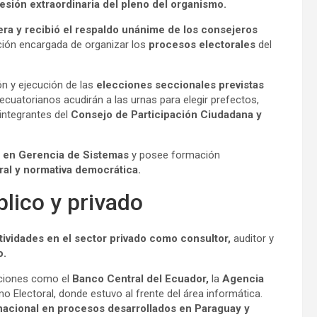
esión extraordinaria del pleno del organismo.
era y recibió el respaldo unánime de los consejeros
ción encargada de organizar los
procesos electorales
del
ón y ejecución de las
elecciones seccionales previstas
ecuatorianos acudirán a las urnas para elegir prefectos,
 integrantes del
Consejo de Participación Ciudadana y
 en Gerencia de Sistemas
y posee formación
ral y normativa democrática.
blico y privado
tividades en el sector privado como consultor,
auditor y
o.
uciones como el
Banco Central del Ecuador,
la
Agencia
o Electoral, donde estuvo al frente del área informática.
nacional en procesos desarrollados en Paraguay y