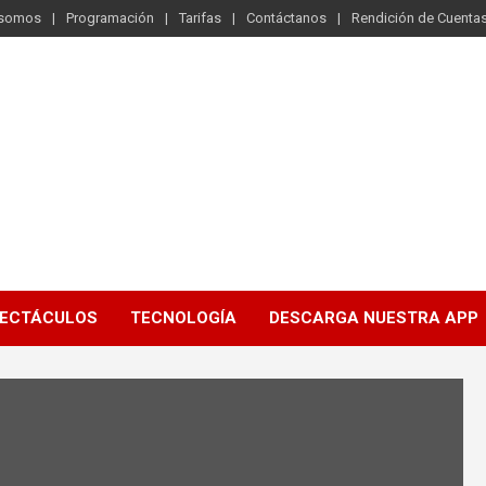
 somos
Programación
Tarifas
Contáctanos
Rendición de Cuenta
ECTÁCULOS
TECNOLOGÍA
DESCARGA NUESTRA APP