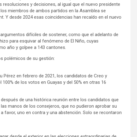
 resoluciones y decisiones, al igual que el nuevo presidente
20 los miembros de ambos partidos en la Asamblea se
int. Y desde 2024 esas coincidencias han recaído en el nuevo
argumentos difíciles de sostener, como que el adelanto de
hizo para esquivar al fenómeno de El Niño, cuyas
smo año y golpee a 143 cantones.
s polémicos de su gestión:
u Pérez en febrero de 2021, los candidatos de Creo y
el 100% de los votos en Guayas y del 50% en otras 16
, después de una histórica reunión entre los candidatos que
n las manos de los consejeros, que no pudieron aprobar su
a favor, uno en contra y una abstención. Solo se recontaron
gar desde el exterior en las elecciones extraordinarias de