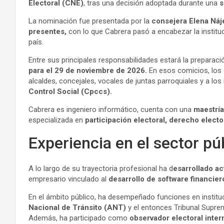
Electoral (CNE)
, tras una decisión adoptada durante una
s
La nominación fue presentada por la
consejera Elena Náj
presentes,
con lo que Cabrera pasó a encabezar la institu
país.
Entre sus principales responsabilidades estará la preparaci
para el 29 de noviembre de 2026.
En esos comicios, los 
alcaldes, concejales, vocales de juntas parroquiales y a los
Control Social (Cpccs).
Cabrera es ingeniero informático, cuenta con una
maestría
especializada en
participación electoral, derecho electo
Experiencia en el sector pú
A lo largo de su trayectoria profesional ha d
esarrollado ac
empresario vinculado al
desarrollo de software financier
En el ámbito público, ha desempeñado funciones en instit
Nacional de Tránsito (ANT)
y el entonces Tribunal Suprem
Además, ha participado como
observador electoral inter