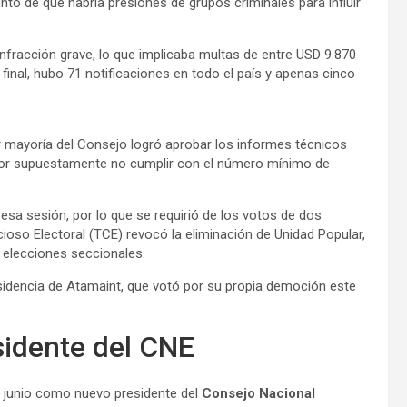
to de que habría presiones de grupos criminales para influir
nfracción grave, lo que implicaba multas de entre USD 9.870
 final, hubo 71 notificaciones en todo el país y apenas cinco
or mayoría del Consejo logró aprobar los informes técnicos
, por supuestamente no cumplir con el número mínimo de
 esa sesión, por lo que se requirió de los votos de dos
cioso Electoral (TCE) revocó la eliminación de Unidad Popular,
as elecciones seccionales.
sidencia de Atamaint, que votó por su propia democión este
sidente del CNE
e junio como nuevo presidente del
Consejo Nacional