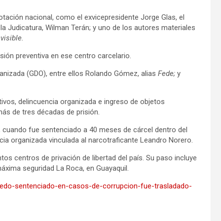
tación nacional, como el exvicepresidente Jorge Glas, el
la Judicatura, Wilman Terán; y uno de los autores materiales
nvisible.
sión preventiva en ese centro carcelario.
anizada (GDO), entre ellos Rolando Gómez, alias
Fede;
y
vos, delincuencia organizada e ingreso de objetos
ás de tres décadas de prisión.
4, cuando fue sentenciado a 40 meses de cárcel dentro del
cia organizada vinculada al narcotraficante Leandro Norero.
os centros de privación de libertad del país. Su paso incluye
 máxima seguridad La Roca, en Guayaquil.
alcedo-sentenciado-en-casos-de-corrupcion-fue-trasladado-