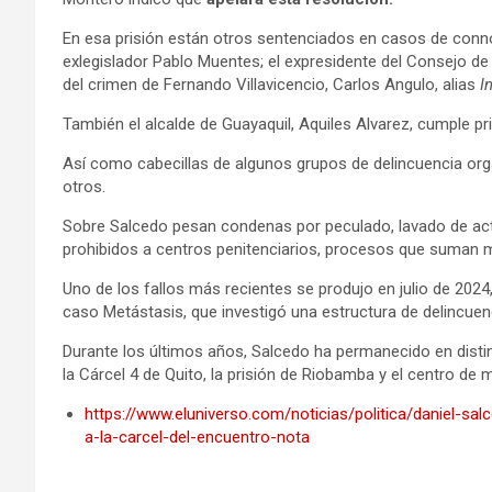
En esa prisión están otros sentenciados en casos de conno
exlegislador Pablo Muentes; el expresidente del Consejo de 
del crimen de Fernando Villavicencio, Carlos Angulo, alias
I
También el alcalde de Guayaquil, Aquiles Alvarez, cumple pri
Así como cabecillas de algunos grupos de delincuencia org
otros.
Sobre Salcedo pesan condenas por peculado, lavado de acti
prohibidos a centros penitenciarios, procesos que suman m
Uno de los fallos más recientes se produjo en julio de 202
caso Metástasis, que investigó una estructura de delincuen
Durante los últimos años, Salcedo ha permanecido en distint
la Cárcel 4 de Quito, la prisión de Riobamba y el centro de
https://www.eluniverso.com/noticias/politica/daniel-s
a-la-carcel-del-encuentro-nota