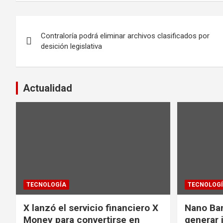
Navegación
Contraloría podrá eliminar archivos clasificados por
de
desición legislativa
entradas
Actualidad
TECNOLOGÍA
TECNOLOG
X lanzó el servicio financiero X
Nano Ba
Money para convertirse en
generar