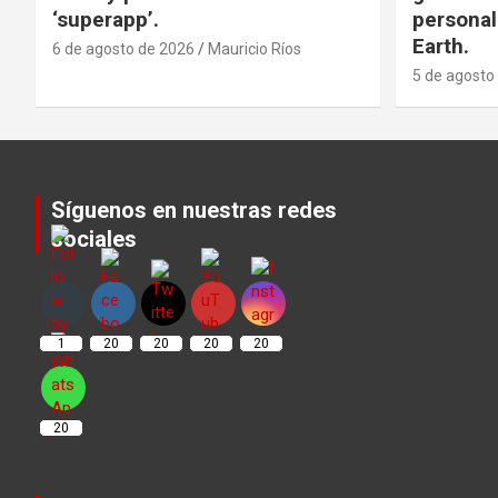
‘superapp’.
personal
Earth.
6 de agosto de 2026
Mauricio Ríos
5 de agosto
Síguenos en nuestras redes
sociales
Set Youtube Channel ID
1
20
20
20
20
20