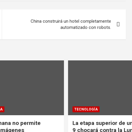
China construirá un hotel completamente
automatizado con robots.
ÍA
TECNOLOGÍA
nana no permite
La etapa superior de u
 imágenes
9 chocará contra la Lu