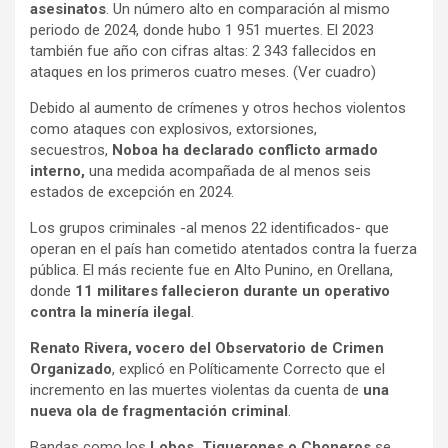
asesinatos
. Un número alto en comparación al mismo
periodo de 2024, donde hubo 1 951 muertes. El 2023
también fue año con cifras altas: 2 343 fallecidos en
ataques en los primeros cuatro meses. (Ver cuadro)
Debido al aumento de crímenes y otros hechos violentos
como ataques con explosivos, extorsiones,
secuestros,
Noboa ha declarado conflicto armado
interno,
una medida acompañada de al menos seis
estados de excepción en 2024.
Los grupos criminales -al menos 22 identificados- que
operan en el país han cometido atentados contra la fuerza
pública. El más reciente fue en Alto Punino, en Orellana,
donde
11 militares fallecieron durante un operativo
contra la minería ilegal
.
Renato Rivera, vocero del Observatorio de Crimen
Organizado
, explicó en Políticamente Correcto que el
incremento en las muertes violentas da cuenta de
una
nueva ola de fragmentación criminal
.
Bandas como los
Lobos, Tiguerones o Choneros
se