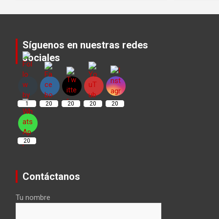
Síguenos en nuestras redes
sociales
Set Youtube Channel ID
1
20
20
20
20
20
Contáctanos
Tu nombre