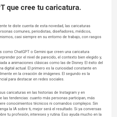
 que cree tu caricatura.
mente te diste cuenta de esta novedad, las caricaturas
 Personas comunes, periodistas, diseñadores, médicos,
mismos, casi siempre en su entorno de trabajo, con rasgos
ots como ChatGPT o Gemini que creen una caricatura
rprender por el nivel de parecido, el contexto bien elegido y,
ciada a animaciones clásicas como las de Disney. El éxito del
igital actual. El primero es la curiosidad constante en
almente en la creación de imágenes. El segundo es la
cial para destacar en redes sociales.
us caricaturas en las historias de Instagram y en
 de las tendencias: cuanto más personas participan, más
quiere conocimientos técnicos ni comandos complejos. Sin
ga la IA sobre ti, mejor será el resultado. Si ya conversas
bre tu profesión, intereses y rutina. Eso ayuda mucho en la