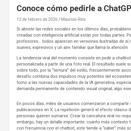
Conoce cómo pedirle a ChatGPT
12 de febrero de 2026
Mauricio Ríos
Si abriste las redes sociales en los últimos días, probable
creadas con inteligencia artificial están por todas partes.
profesores… todos aparecen en versiones ilustradas de sí 
suaves, expresivos y un aire familiar que llama la atención.
La tendencia viral del momento consiste en pedir a chatb
personalizada a partir de una foto real. El resultado suele so
sobre todo, por la “ternura” del estilo, frecuentemente aso
desafío combina dos impulsos muy potentes del ecosistema d
torno a las nuevas capacidades de la IA generativa, especi
demanda permanente de contenido visual original, algo esen
En pocos días, miles de usuarios comenzaron a compartir s
publicaciones en X. La repetición generó el efecto clásico
personas quieren sumarse. Crear la caricatura viral no re
embargo, hay un detalle importante: cuanto más contexto ten
con frecuencia con el chatbot, este tiende a “saber” más so