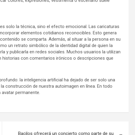
ficar colores, expresiones, vestimenta o escenario suele
es solo la técnica, sino el efecto emocional. Las caricaturas
incorporar elementos cotidianos reconocibles. Esto genera
l contenido se comparta. Además, al situar a la persona en su
o un retrato simbólico de la identidad digital de quien la
rla y publicarla en redes sociales. Muchos usuarios la utilizan
en historias con comentarios irónicos o descripciones que
ofundo: la inteligencia artificial ha dejado de ser solo una
 la construcción de nuestra autoimagen en línea. En todo
n avatar permanente.
Bacilos ofrecerá un concierto como parte de su