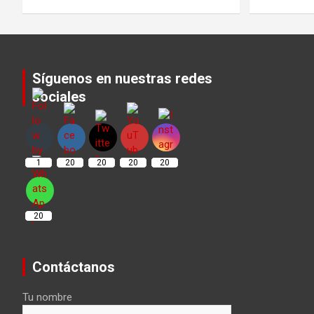
Síguenos en nuestras redes
sociales
Set Youtube Channel ID
1
20
20
20
20
20
Contáctanos
Tu nombre