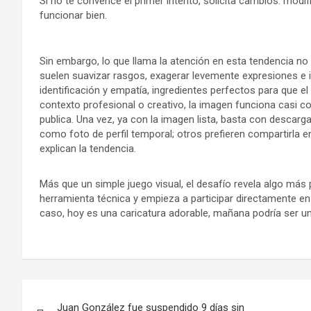
Si no te convence el primer intento, solicita cambios: modi
funcionar bien.
Sin embargo, lo que llama la atención en esta tendencia no 
suelen suavizar rasgos, exagerar levemente expresiones e 
identificación y empatía, ingredientes perfectos para que e
contexto profesional o creativo, la imagen funciona casi com
publica. Una vez, ya con la imagen lista, basta con descarga
como foto de perfil temporal; otros prefieren compartirla 
explican la tendencia.
Más que un simple juego visual, el desafío revela algo más pr
herramienta técnica y empieza a participar directamente en
caso, hoy es una caricatura adorable, mañana podría ser u
Navegación
Juan González fue suspendido 9 días sin