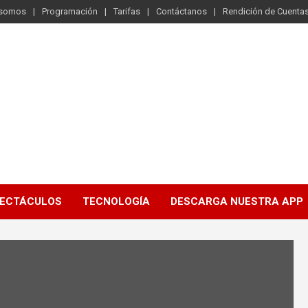
 somos
Programación
Tarifas
Contáctanos
Rendición de Cuenta
ECTÁCULOS
TECNOLOGÍA
DESCARGA NUESTRA APP