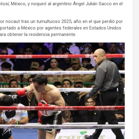
otosí, México, y noqueó al argentino Ángel Julián Sacco en el
por nocaut tras un tumultuoso 2025, año en el que perdió por
eportado a México por agentes federales en Estados Unidos
para obtener la residencia permanente.