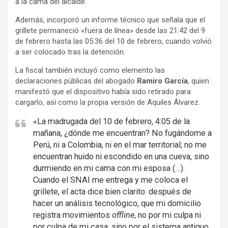
a la cama del alcalde.
Además, incorporó un informe técnico que señala que el
grillete permaneció «fuera de línea» desde las 21:42 del 9
de febrero hasta las 05:36 del 10 de febrero, cuando volvió
a ser colocado tras la detención.
La fiscal también incluyó como elemento las
declaraciones públicas del abogado
Ramiro García
, quien
manifestó que el dispositivo había sido retirado para
cargarlo, así como la propia versión de Aquiles Álvarez.
«La madrugada del 10 de febrero, 4:05 de la
mañana, ¿dónde me encuentran? No fugándome a
Perú, ni a Colombia, ni en el mar territorial; no me
encuentran huido ni escondido en una cueva, sino
durmiendo en mi cama con mi esposa (…).
Cuando el SNAI me entrega y me coloca el
grillete, el acta dice bien clarito: después de
hacer un análisis tecnológico, que mi domicilio
registra movimientos
offline
, no por mi culpa ni
por culpa de mi casa, sino por el sistema antiguo