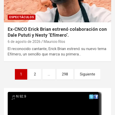
ESPECTÁCULOS
Ex-CNCO Erick Brian estrenó colaboración con
Dale Pututi y Nesty ‘Efímero’.
6 de agosto de 2026
Mauricio Ríos
El reconocido cantante, Erick Brian estrenó su nuevo tema
Efímero, un sencillo que marca su primera…
Paginación
1
2
…
298
Siguiente
de
entradas