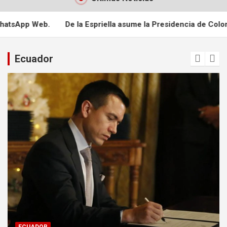
 la Espriella asume la Presidencia de Colombia
Policía aseg
Ecuador