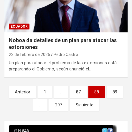
ECUADOR
Noboa da detalles de un plan para atacar las
extorsiones
23 de febrero de 2026
Pedro Castro
Un plan para atacar el problema de las extorsiones está
preparando el Gobierno, según anunció el…
Paginación
Anterior
1
…
87
88
89
de
…
297
Siguiente
entradas