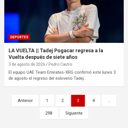
DEPORTES
LA VUELTA || Tadej Pogacar regresa a la
Vuelta después de siete años
3 de agosto de 2026
Pedro Castro
El equipo UAE Team Emirates-XRG confirmó este lunes 3
de agosto el regreso del esloveno Tadej…
Paginación
Anterior
1
2
3
4
…
de
298
Siguiente
entradas