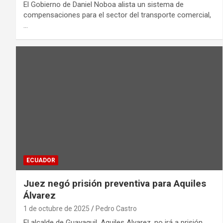
El Gobierno de Daniel Noboa alista un sistema de
compensaciones para el sector del transporte comercial,
…
ECUADOR
Juez negó prisión preventiva para Aquiles
Álvarez
1 de octubre de 2025
Pedro Castro
El alcalde de Guayaquil, Aquiles Alvarez, no irá a prisión