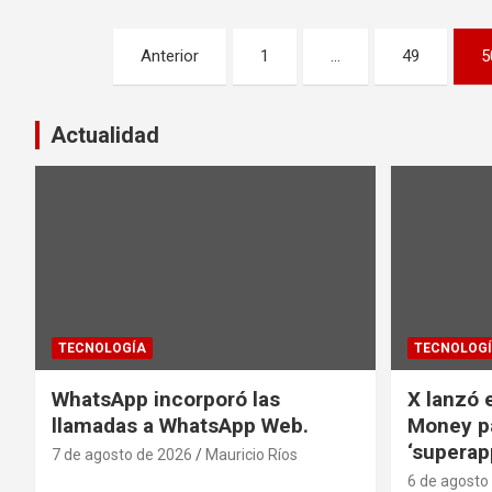
Paginación
Anterior
1
…
49
5
de
entradas
Actualidad
TECNOLOGÍA
TECNOLOG
WhatsApp incorporó las
X lanzó e
llamadas a WhatsApp Web.
Money pa
‘superap
7 de agosto de 2026
Mauricio Ríos
6 de agosto