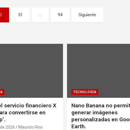
0
51
…
94
Siguiente
ÍA
TECNOLOGÍA
l servicio financiero X
Nano Banana no permi
ra convertirse en
generar imágenes
p’.
personalizadas en Goo
Earth.
 de 2026
Mauricio Ríos