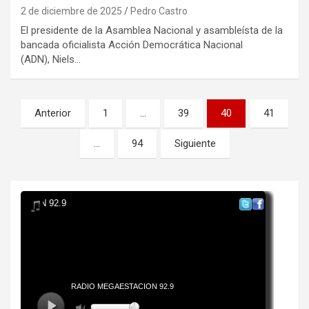
2 de diciembre de 2025
Pedro Castro
El presidente de la Asamblea Nacional y asambleísta de la
bancada oficialista Acción Democrática Nacional
(ADN), Niels…
Paginación
Anterior
1
…
39
40
41
de
…
94
Siguiente
entradas