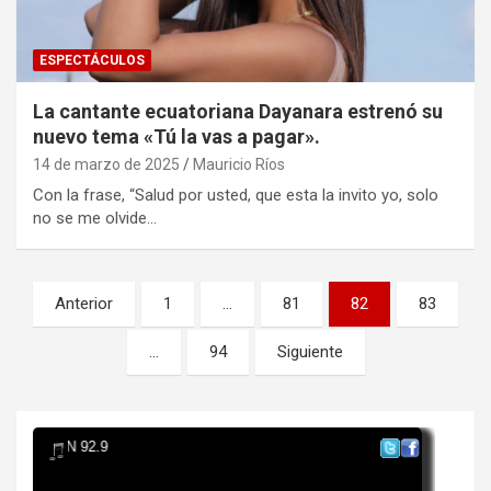
ESPECTÁCULOS
La cantante ecuatoriana Dayanara estrenó su
nuevo tema «Tú la vas a pagar».
14 de marzo de 2025
Mauricio Ríos
Con la frase, “Salud por usted, que esta la invito yo, solo
no se me olvide…
Paginación
Anterior
1
…
81
82
83
de
…
94
Siguiente
entradas